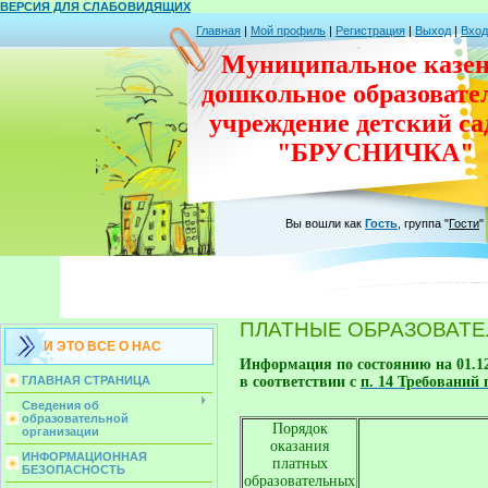
ВЕРСИЯ ДЛЯ СЛАБОВИДЯЩИХ
Главная
|
Мой профиль
|
Регистрация
|
Выход
|
Вход
Муниципальное казен
дошкольное
образовате
учреждение
детский с
"БРУСНИЧКА"
Вы вошли как
Гость
,
группа
"
Гости
"
ПЛАТНЫЕ ОБРАЗОВАТЕ
И ЭТО ВСЕ О НАС
Информация по состоянию на 01.12
в соответствии с 
п. 14 Требований 
ГЛАВНАЯ СТРАНИЦА
Сведения об
образовательной
Порядок
организации
оказания
ИНФОРМАЦИОННАЯ
платных
БЕЗОПАСНОСТЬ
образовательных