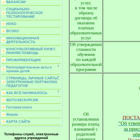
ВАКАНСИИ
услуг,
в том числе
СОЦИАЛЬНО-
образец
ПСИХОЛОГИЧЕСКОЕ
ТЕСТИРОВАНИЕ
договора об
оказании
НОКО
платных
ВСОКО
образовательных
услуг
ИННОВАЦИОННАЯ
ДЕЯТЕЛЬНОСТЬ
Об утверждении
КОНСУЛЬТАТИВНЫЙ ПУНКТ.
стоимости
РАННЯЯ ПОМОЩЬ
обучения
по каждой
ПРОФОРИЕНТАЦИЯ
образовательной
Распорядительные акты о
программе
приеме детей
СТРАНИЦЫ, ЛИЧНЫЕ САЙТЫ,
ЭЛЕКТРОННЫЕ ПОРТФОЛИО
ПЕДАГОГОВ
КАК ВСЁ НАЧИНАЛОСЬ
ФОТОЭКСКУРСИЯ
Гостевая книга
Об
Форум
ПОСТАН
установлении
КАРТА САЙТА
"Об утвер
размера платы,
за при
взимаемой с
обр
родителей
Телефоны служб, электронные
адреса учреждений
(законных