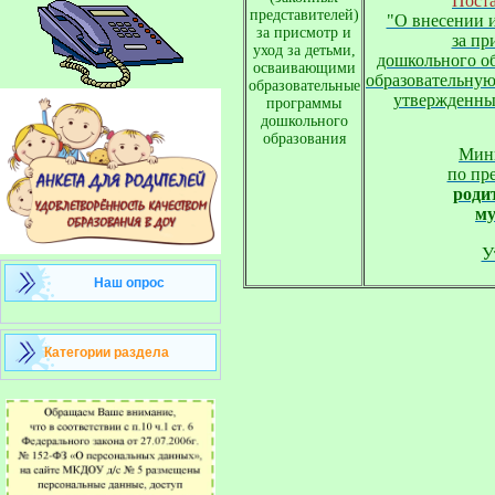
Поста
представителей)
"О внесении и
за присмотр и
за пр
уход за детьми,
дошкольного о
осваивающими
образовательную
образовательные
утвержденный
программы
дошкольного
образования
Мини
по пр
роди
му
У
Наш опрос
Категории раздела