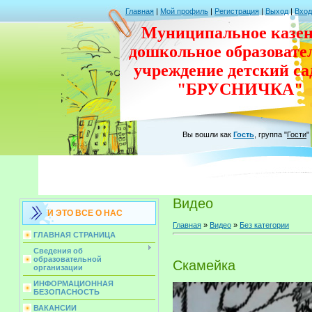
Главная
|
Мой профиль
|
Регистрация
|
Выход
|
Вход
Муниципальное казен
дошкольное
образовате
учреждение
детский с
"БРУСНИЧКА"
Вы вошли как
Гость
,
группа
"
Гости
"
Видео
И ЭТО ВСЕ О НАС
Главная
»
Видео
»
Без категории
ГЛАВНАЯ СТРАНИЦА
Сведения об
образовательной
Скамейка
организации
ИНФОРМАЦИОННАЯ
БЕЗОПАСНОСТЬ
ВАКАНСИИ