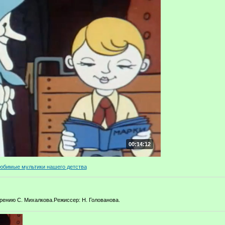
00:14:12
юбимые мультики нашего детства
рению С. Михалкова.Режиссер: Н. Голованова.