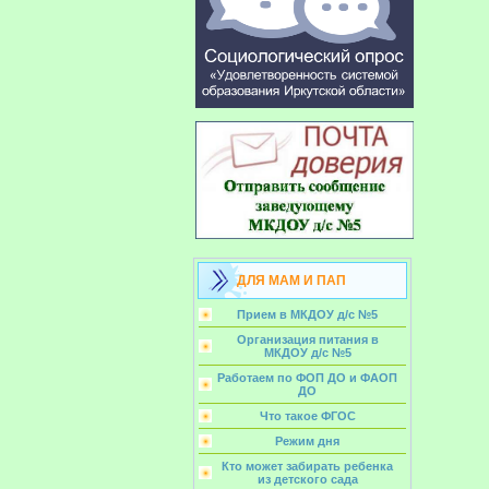
ДЛЯ МАМ И ПАП
Прием в МКДОУ д/с №5
Организация питания в
МКДОУ д/с №5
Работаем по ФОП ДО и ФАОП
ДО
Что такое ФГОС
Режим дня
Кто может забирать ребенка
из детского сада