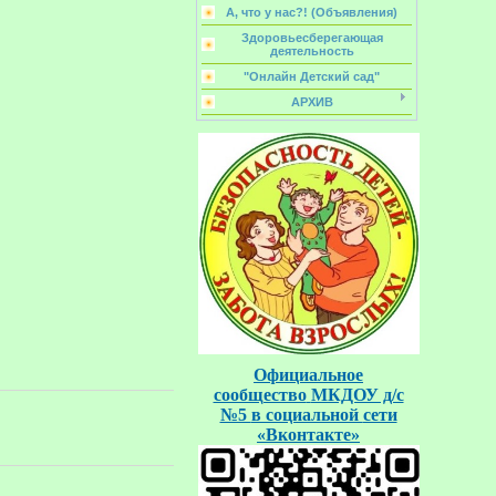
А, что у нас?! (Объявления)
Здоровьесберегающая
деятельность
"Онлайн Детский сад"
АРХИВ
Официальное
сообщество
МКДОУ д/с
№5
в социальной
сети
«Вконтакте»