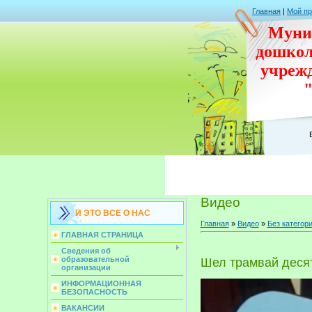
Главная
|
Мой п
Муни
дошко
учреж
Видео
И ЭТО ВСЕ О НАС
Главная
»
Видео
»
Без категор
ГЛАВНАЯ СТРАНИЦА
Сведения об
образовательной
Шел трамвай деся
организации
ИНФОРМАЦИОННАЯ
БЕЗОПАСНОСТЬ
ВАКАНСИИ