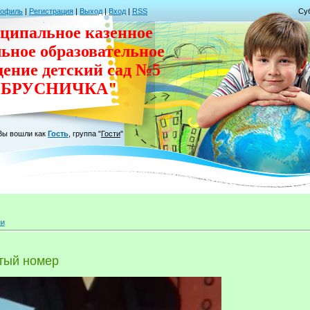
рофиль
|
Регистрация
|
Выход
|
Вход
|
RSS
Суб
ципальное казенное
льное
образовательное
дение
детский сад
№5
"БРУСНИЧКА"
Вы вошли как
Гость
,
группа
"
Гости
"
ии
тый номер