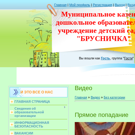
Главная
|
Мой профиль
|
Регистрация
|
Выход
|
Вход
Муниципальное казен
дошкольное
образовате
учреждение
детский с
"БРУСНИЧКА"
Вы вошли как
Гость
,
группа
"
Гости
"
Видео
И ЭТО ВСЕ О НАС
Главная
»
Видео
»
Без категории
ГЛАВНАЯ СТРАНИЦА
Сведения об
образовательной
Прямое попадание
организации
ИНФОРМАЦИОННАЯ
БЕЗОПАСНОСТЬ
ВАКАНСИИ