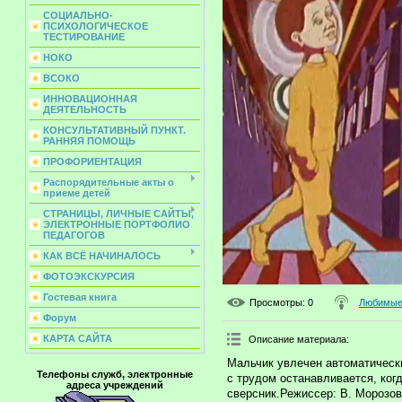
СОЦИАЛЬНО-
ПСИХОЛОГИЧЕСКОЕ
ТЕСТИРОВАНИЕ
НОКО
ВСОКО
ИННОВАЦИОННАЯ
ДЕЯТЕЛЬНОСТЬ
КОНСУЛЬТАТИВНЫЙ ПУНКТ.
РАННЯЯ ПОМОЩЬ
ПРОФОРИЕНТАЦИЯ
Распорядительные акты о
приеме детей
СТРАНИЦЫ, ЛИЧНЫЕ САЙТЫ,
ЭЛЕКТРОННЫЕ ПОРТФОЛИО
ПЕДАГОГОВ
КАК ВСЁ НАЧИНАЛОСЬ
ФОТОЭКСКУРСИЯ
Гостевая книга
Просмотры
: 0
Любимые 
Форум
КАРТА САЙТА
Описание материала
:
Мальчик увлечен автоматическ
Телефоны служб, электронные
с трудом останавливается, когд
адреса учреждений
сверсник.Режиссер: В. Морозов