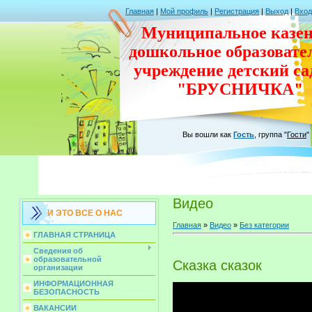
Главная
|
Мой профиль
|
Регистрация
|
Выход
|
Вход
Муниципальное казен
дошкольное
образовате
учреждение
детский с
"БРУСНИЧКА"
Вы вошли как
Гость
,
группа
"
Гости
"
Видео
И ЭТО ВСЕ О НАС
Главная
»
Видео
»
Без категории
ГЛАВНАЯ СТРАНИЦА
Сведения об
образовательной
Сказка сказок
организации
ИНФОРМАЦИОННАЯ
БЕЗОПАСНОСТЬ
ВАКАНСИИ