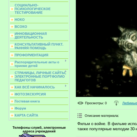
СОЦИАЛЬНО-
ПСИХОЛОГИЧЕСКОЕ
ТЕСТИРОВАНИЕ
НОКО
ВСОКО
ИННОВАЦИОННАЯ
ДЕЯТЕЛЬНОСТЬ
КОНСУЛЬТАТИВНЫЙ ПУНКТ.
РАННЯЯ ПОМОЩЬ
ПРОФОРИЕНТАЦИЯ
Распорядительные акты о
приеме детей
СТРАНИЦЫ, ЛИЧНЫЕ САЙТЫ,
ЭЛЕКТРОННЫЕ ПОРТФОЛИО
ПЕДАГОГОВ
КАК ВСЁ НАЧИНАЛОСЬ
ФОТОЭКСКУРСИЯ
Гостевая книга
Просмотры
: 0
Любимые 
Форум
КАРТА САЙТА
Описание материала
:
Фильм о войне. В фильме испо
Телефоны служб, электронные
также популярные мелодии 30-
адреса учреждений