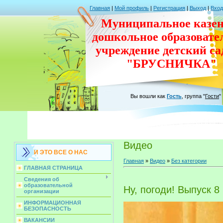
Главная
|
Мой профиль
|
Регистрация
|
Выход
|
Вход
Муниципальное казен
дошкольное
образовате
учреждение
детский с
"БРУСНИЧКА"
Вы вошли как
Гость
,
группа
"
Гости
"
Видео
И ЭТО ВСЕ О НАС
Главная
»
Видео
»
Без категории
ГЛАВНАЯ СТРАНИЦА
Сведения об
образовательной
Ну, погоди! Выпуск 8
организации
ИНФОРМАЦИОННАЯ
БЕЗОПАСНОСТЬ
ВАКАНСИИ