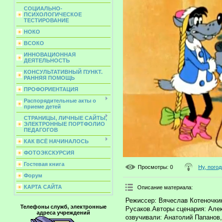
СОЦИАЛЬНО-
ПСИХОЛОГИЧЕСКОЕ
ТЕСТИРОВАНИЕ
НОКО
ВСОКО
ИННОВАЦИОННАЯ
ДЕЯТЕЛЬНОСТЬ
КОНСУЛЬТАТИВНЫЙ ПУНКТ.
РАННЯЯ ПОМОЩЬ
ПРОФОРИЕНТАЦИЯ
Распорядительные акты о
приеме детей
СТРАНИЦЫ, ЛИЧНЫЕ САЙТЫ,
ЭЛЕКТРОННЫЕ ПОРТФОЛИО
ПЕДАГОГОВ
КАК ВСЁ НАЧИНАЛОСЬ
ФОТОЭКСКУРСИЯ
Гостевая книга
Просмотры
: 0
Ну, погод
Форум
КАРТА САЙТА
Описание материала
:
Режиссер: Вячеслав Котеночки
Телефоны служб, электронные
Русаков.Авторы сценария: Але
адреса учреждений
озвучивали: Анатолий Папанов