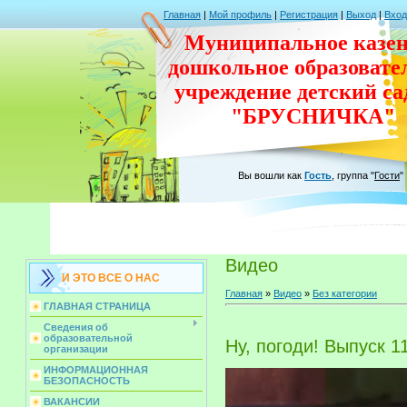
Главная
|
Мой профиль
|
Регистрация
|
Выход
|
Вход
Муниципальное казен
дошкольное
образовате
учреждение
детский с
"БРУСНИЧКА"
Вы вошли как
Гость
,
группа
"
Гости
"
Видео
И ЭТО ВСЕ О НАС
Главная
»
Видео
»
Без категории
ГЛАВНАЯ СТРАНИЦА
Сведения об
образовательной
Ну, погоди! Выпуск 1
организации
ИНФОРМАЦИОННАЯ
БЕЗОПАСНОСТЬ
ВАКАНСИИ