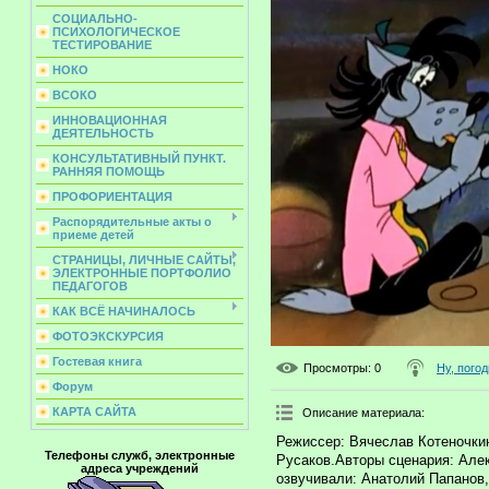
СОЦИАЛЬНО-
ПСИХОЛОГИЧЕСКОЕ
ТЕСТИРОВАНИЕ
НОКО
ВСОКО
ИННОВАЦИОННАЯ
ДЕЯТЕЛЬНОСТЬ
КОНСУЛЬТАТИВНЫЙ ПУНКТ.
РАННЯЯ ПОМОЩЬ
ПРОФОРИЕНТАЦИЯ
Распорядительные акты о
приеме детей
СТРАНИЦЫ, ЛИЧНЫЕ САЙТЫ,
ЭЛЕКТРОННЫЕ ПОРТФОЛИО
ПЕДАГОГОВ
КАК ВСЁ НАЧИНАЛОСЬ
ФОТОЭКСКУРСИЯ
Гостевая книга
Просмотры
: 0
Ну, погод
Форум
КАРТА САЙТА
Описание материала
:
Режиссер: Вячеслав Котеночки
Телефоны служб, электронные
Русаков.Авторы сценария: Але
адреса учреждений
озвучивали: Анатолий Папанов