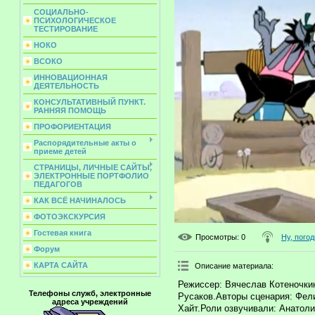
СОЦИАЛЬНО-
ПСИХОЛОГИЧЕСКОЕ
ТЕСТИРОВАНИЕ
НОКО
ВСОКО
ИННОВАЦИОННАЯ
ДЕЯТЕЛЬНОСТЬ
КОНСУЛЬТАТИВНЫЙ ПУНКТ.
РАННЯЯ ПОМОЩЬ
ПРОФОРИЕНТАЦИЯ
Распорядительные акты о
приеме детей
СТРАНИЦЫ, ЛИЧНЫЕ САЙТЫ,
ЭЛЕКТРОННЫЕ ПОРТФОЛИО
ПЕДАГОГОВ
КАК ВСЁ НАЧИНАЛОСЬ
ФОТОЭКСКУРСИЯ
Гостевая книга
Просмотры
: 0
Ну, погод
Форум
КАРТА САЙТА
Описание материала
:
Режиссер: Вячеслав Котеночки
Телефоны служб, электронные
Русаков.Авторы сценария: Фел
адреса учреждений
Хайт.Роли озвучивали: Анатол