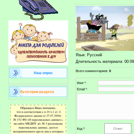
Язык
: Русский
Длительность материала
: 00:0
Всего комментариев
:
0
Наш опрос
Имя *:
Email *:
Категории раздела
Код *: