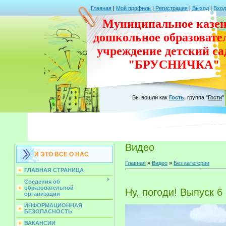
Главная
|
Мой профиль
|
Регистрация
|
Выход
|
Вход
Муниципальное казен
дошкольное
образовате
учреждение
детский с
"БРУСНИЧКА"
Вы вошли как
Гость
,
группа
"
Гости
"
Видео
И ЭТО ВСЕ О НАС
Главная
»
Видео
»
Без категории
ГЛАВНАЯ СТРАНИЦА
Сведения об
образовательной
Ну, погоди! Выпуск 6
организации
ИНФОРМАЦИОННАЯ
БЕЗОПАСНОСТЬ
ВАКАНСИИ