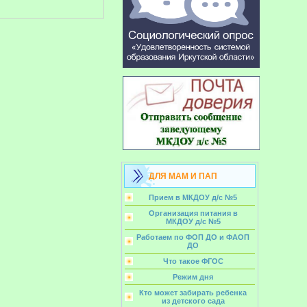
ДЛЯ МАМ И ПАП
Прием в МКДОУ д/с №5
Организация питания в
МКДОУ д/с №5
Работаем по ФОП ДО и ФАОП
ДО
Что такое ФГОС
Режим дня
Кто может забирать ребенка
из детского сада