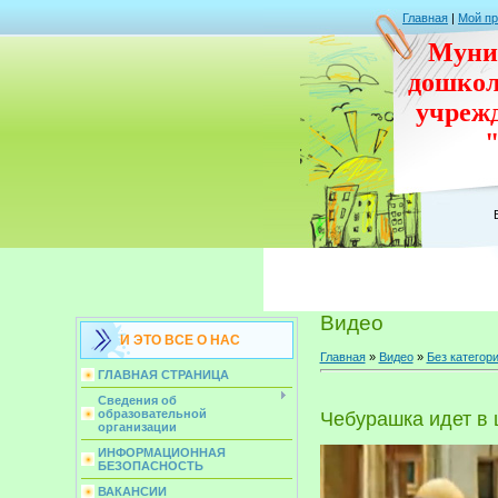
Главная
|
Мой п
Муни
дошко
учреж
Видео
И ЭТО ВСЕ О НАС
Главная
»
Видео
»
Без категор
ГЛАВНАЯ СТРАНИЦА
Сведения об
образовательной
Чебурашка идет в
организации
ИНФОРМАЦИОННАЯ
БЕЗОПАСНОСТЬ
ВАКАНСИИ