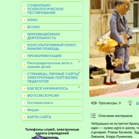
СОЦИАЛЬНО-
ПСИХОЛОГИЧЕСКОЕ
ТЕСТИРОВАНИЕ
НОКО
ВСОКО
ИННОВАЦИОННАЯ
ДЕЯТЕЛЬНОСТЬ
КОНСУЛЬТАТИВНЫЙ ПУНКТ.
РАННЯЯ ПОМОЩЬ
ПРОФОРИЕНТАЦИЯ
Распорядительные акты о
приеме детей
СТРАНИЦЫ, ЛИЧНЫЕ САЙТЫ,
ЭЛЕКТРОННЫЕ ПОРТФОЛИО
ПЕДАГОГОВ
КАК ВСЁ НАЧИНАЛОСЬ
ФОТОЭКСКУРСИЯ
Гостевая книга
Просмотры
: 0
К
Форум
Описание материала
:
КАРТА САЙТА
Чебурашка не встретил Крокод
один — нужно идти в школу, т
Телефоны служб, электронные
сценария: Роман Качанов, Эд
адреса учреждений
Ливанов, Клара Румянова.