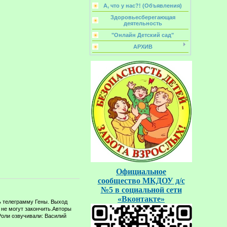
А, что у нас?! (Объявления)
Здоровьесберегающая
деятельность
"Онлайн Детский сад"
АРХИВ
Официальное
сообщество
МКДОУ д/с
№5
в социальной
сети
«Вконтакте»
ь телеграмму Гены. Выход
к не могут закончить.Авторы
оли озвучивали: Василий