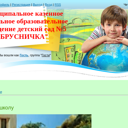
рофиль
|
Регистрация
|
Выход
|
Вход
|
RSS
Че
ципальное казенное
льное
образовательное
дение
детский сад
№5
"БРУСНИЧКА"
Вы вошли как
Гость
,
группа
"
Гости
"
ии
 школу