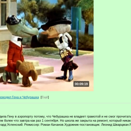
00:09:19
рокодил Гена и Чебурашка
[
Ещё
]
ила Гену в аэропорту потому, что Чебурашка не владеет грамотой и не смог прочитат
ем более что завтра как раз 1 сентября. Но школа же закрыта на ремонт, который ника
уард Успенский. Режиссер: Роман Качанов.Художник-постановщик: Леонид Шварцман.Р