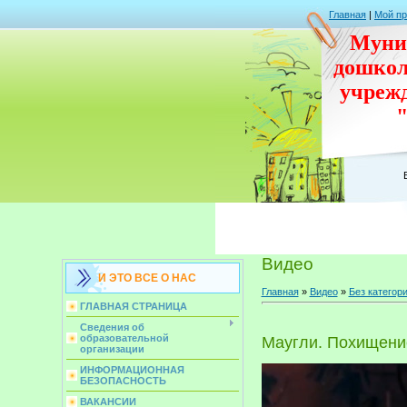
Главная
|
Мой п
Муни
дошко
учреж
Видео
И ЭТО ВСЕ О НАС
Главная
»
Видео
»
Без категор
ГЛАВНАЯ СТРАНИЦА
Сведения об
образовательной
Маугли. Похищени
организации
ИНФОРМАЦИОННАЯ
БЕЗОПАСНОСТЬ
ВАКАНСИИ