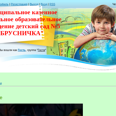
рофиль
|
Регистрация
|
Выход
|
Вход
|
RSS
Че
ципальное казенное
льное
образовательное
дение
детский сад
№5
"БРУСНИЧКА"
Вы вошли как
Гость
,
группа
"
Гости
"
ии
е