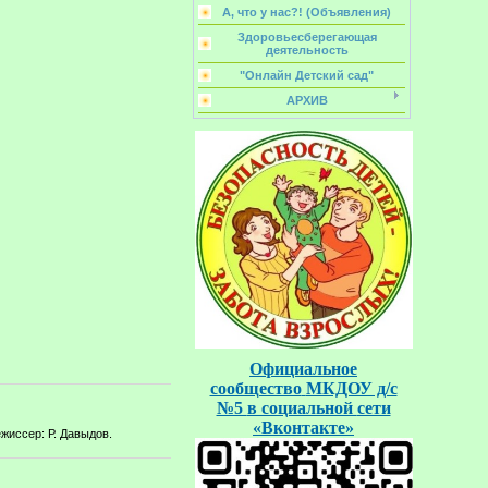
А, что у нас?! (Объявления)
Здоровьесберегающая
деятельность
"Онлайн Детский сад"
АРХИВ
Официальное
сообщество
МКДОУ д/с
№5
в социальной
сети
«Вконтакте»
жиссер: Р. Давыдов.