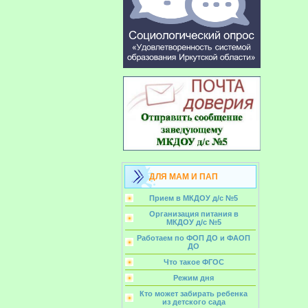
ДЛЯ МАМ И ПАП
Прием в МКДОУ д/с №5
Организация питания в
МКДОУ д/с №5
Работаем по ФОП ДО и ФАОП
ДО
Что такое ФГОС
Режим дня
Кто может забирать ребенка
из детского сада