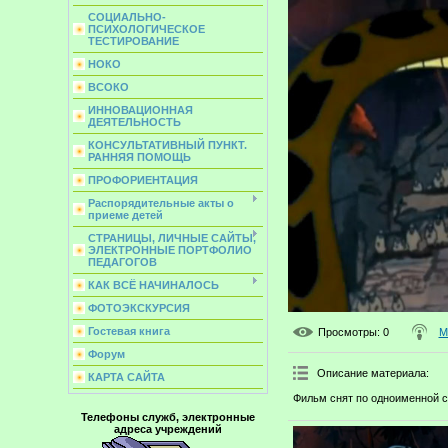
СОЦИАЛЬНО-
ПСИХОЛОГИЧЕСКОЕ
ТЕСТИРОВАНИЕ
НОКО
ВСОКО
ИННОВАЦИОННАЯ
ДЕЯТЕЛЬНОСТЬ
КОНСУЛЬТАТИВНЫЙ ПУНКТ.
РАННЯЯ ПОМОЩЬ
ПРОФОРИЕНТАЦИЯ
Распорядительные акты о
приеме детей
СТРАНИЦЫ, ЛИЧНЫЕ САЙТЫ,
ЭЛЕКТРОННЫЕ ПОРТФОЛИО
ПЕДАГОГОВ
КАК ВСЁ НАЧИНАЛОСЬ
ФОТОЭКСКУРСИЯ
Гостевая книга
Просмотры
: 0
М
Форум
Описание материала
:
КАРТА САЙТА
Фильм снят по одноименной ск
Телефоны служб, электронные
адреса учреждений