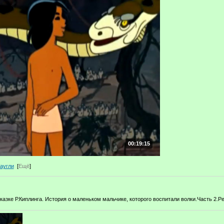
00:19:15
аугли
[
Ещё
]
азке Р.Киплинга. История о маленьком мальчике, которого воспитали волки.Часть 2.Ре