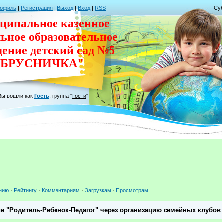
рофиль
|
Регистрация
|
Выход
|
Вход
|
RSS
Суб
ципальное казенное
льное
образовательное
дение
детский сад
№5
"БРУСНИЧКА"
Вы вошли как
Гость
,
группа
"
Гости
"
нию
·
Рейтингу
·
Комментариям
·
Загрузкам
·
Просмотрам
е "Родитель-Ребенок-Педагог" через организацию семейных клубов