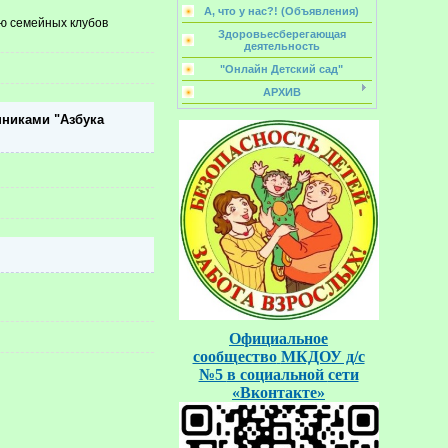
А, что у нас?! (Объявления)
ию семейных клубов
Здоровьесберегающая
деятельность
"Онлайн Детский сад"
АРХИВ
нниками "Азбука
Официальное
сообщество
МКДОУ д/с
№5
в социальной
сети
«Вконтакте»