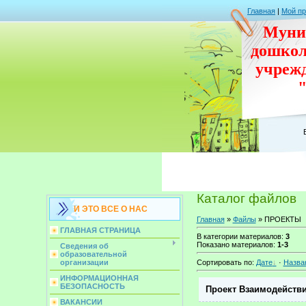
Главная
|
Мой п
Муни
дошко
учреж
Каталог файлов
И ЭТО ВСЕ О НАС
Главная
»
Файлы
» ПРОЕКТЫ
ГЛАВНАЯ СТРАНИЦА
В категории материалов
:
3
Показано материалов
:
1-3
Сведения об
образовательной
Сортировать по
:
Дате
·
Назва
организации
ИНФОРМАЦИОННАЯ
БЕЗОПАСНОСТЬ
Проект Взаимодействи
ВАКАНСИИ