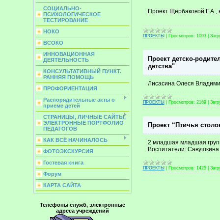
СОЦИАЛЬНО-
Проект Щербаковой Г.А.,
ПСИХОЛОГИЧЕСКОЕ
ТЕСТИРОВАНИЕ
НОКО
ПРОЕКТЫ
|
Просмотров:
1093
|
Загр
ВСОКО
ИННОВАЦИОННАЯ
Проект детско-родите
ДЕЯТЕЛЬНОСТЬ
детства"
КОНСУЛЬТАТИВНЫЙ ПУНКТ.
РАННЯЯ ПОМОЩЬ
Лисасина Олеся Владимир
ПРОФОРИЕНТАЦИЯ
Распорядительные акты о
ПРОЕКТЫ
|
Просмотров:
2169
|
Загр
приеме детей
СТРАНИЦЫ, ЛИЧНЫЕ САЙТЫ,
ЭЛЕКТРОННЫЕ ПОРТФОЛИО
Проект “Птичья столо
ПЕДАГОГОВ
КАК ВСЁ НАЧИНАЛОСЬ
2 младшая младшая груп
Воспитатели: Савушкина 
ФОТОЭКСКУРСИЯ
Гостевая книга
ПРОЕКТЫ
|
Просмотров:
1425
|
Загр
Форум
КАРТА САЙТА
Телефоны служб, электронные
адреса учреждений