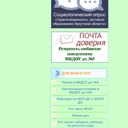
ДЛЯ МАМ И ПАП
Прием в МКДОУ д/с №5
Организация питания в
МКДОУ д/с №5
Работаем по ФОП ДО и ФАОП
ДО
Что такое ФГОС
Режим дня
Кто может забирать ребенка
из детского сада