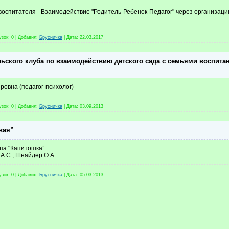
 воспитателя - Взаимодействие "Родитель-Ребенок-Педагог" через организац
узок:
0
|
Добавил:
Брусничка
|
Дата:
22.03.2017
льского клуба по взаимодействию детского сада с семьями воспита
овна (педагог-психолог)
узок:
0
|
Добавил:
Брусничка
|
Дата:
03.09.2013
вая”
па "Капитошка”
А.С., Шнайдер О.А.
узок:
0
|
Добавил:
Брусничка
|
Дата:
05.03.2013