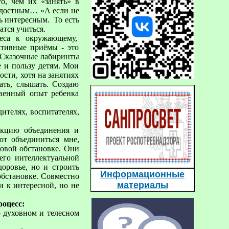
о, чем их «занять» в
радостным… «А если не
ть интересным. То есть
атся учиться.
реса к окружающему,
тивные приёмы - это
 «Сказочные лабиринты
 и пользу детям. Мои
сти, хотя на занятиях
ать, слышать. Создаю
твенный опыт ребенка
ителях, воспитателях,
нкцию объединения и
ют объединиться мне,
новой обстановке. Они
него интеллектуальной
доровье, но и строить
Информационные
обстановке. Совместно
материалы
и к интересной, но не
оцесс:
о духовном и телесном