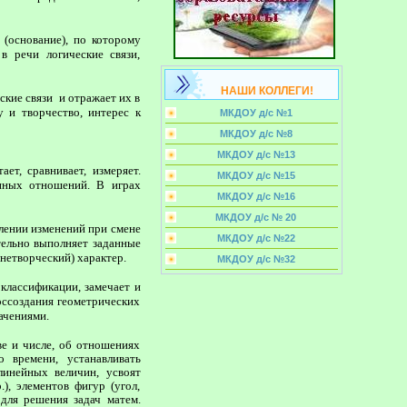
(основание), по которому
в речи логические связи,
НАШИ КОЛЛЕГИ!
кие связи и отражает их в
у и творчество, интерес к
МКДОУ д/с №1
МКДОУ д/с №8
МКДОУ д/с №13
ет, сравнивает, измеряет.
МКДОУ д/с №15
енных отношений. В играх
МКДОУ д/с №16
МКДОУ д/с № 20
лении изменений при смене
МКДОУ д/с №22
тельно выполняет заданные
(нетворческий) характер.
МКДОУ д/с №32
классификации, замечает и
оссоздания геометрических
ачениями.
е и числе, об отношениях
 времени, устанавливать
инейных величин, усвоят
), элементов фигур (угол,
 для решения задач матем.