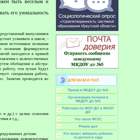
олжен быть веселым и
вать его уникальность
редставлений вы­пускников
стоит усваивать в школе, -
ьным источником познания
го познания формируются
нятий находится в прямой
ставления о количественных
путем обобщения и абстра­
ю работу, тем лучше будут
вует специальная работа,
». Занятия проводятся во
ДЛЯ МАМ И ПАП
Прием в МКДОУ д/с №5
Организация питания в
МКДОУ д/с №5
Работаем по ФОП ДО и ФАОП
ДО
ю и др.) с целью освоения
ия и т.д.;
Что такое ФГОС
Режим дня
 придуманных детьми.
Кто может забирать ребенка
из детского сада
содержания, рекомендуемые