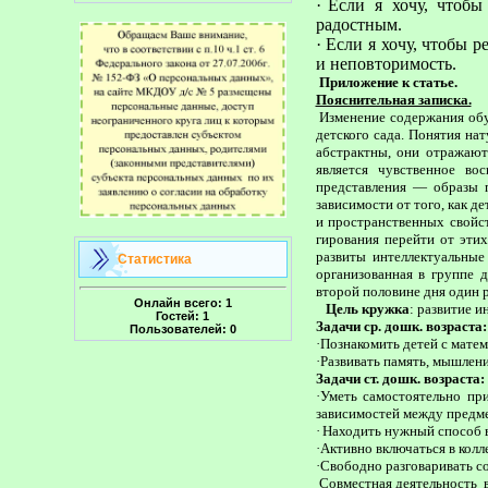
·
Если я хочу, чтобы
радостным.
·
Если я хочу, чтобы р
и неповторимость.
Приложение к статье.
Пояснительная записка.
Изменение содержания обуч
детского сада. Понятия нат
абстрактны, они отражают
является чувствен­ное в
представления — образы п
зависимости от того, как д
и пространственных свойс
гирования перейти от эти
развиты интеллектуальные
Статистика
организованная в группе 
второй половине дня один ра
Онлайн всего:
1
Цель кружка
: развитие 
Гостей:
1
Задачи ср. дошк. возраста:
Пользователей:
0
·
Познакомить детей с мате
·
Развивать память, мышлени
Задачи ст. дошк. возраста:
·
Уметь самостоятельно при
зависимостей между предме
·
Находить нужный способ в
·
Активно включаться в колл
·
Свободно разговаривать со
Совместная деятельность в