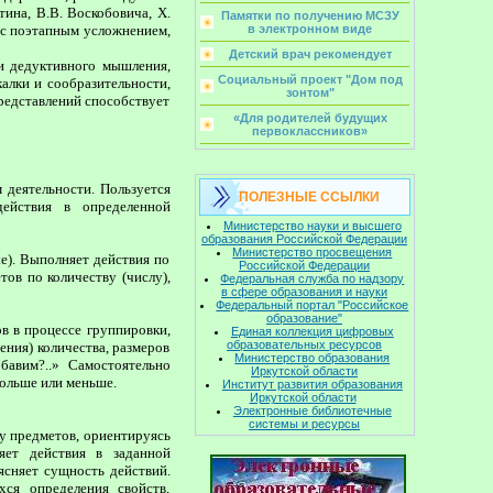
тина, В.В. Воскобовича, Х.
Памятки по получению МСЗУ
 с поэтапным усложнением,
в электронном виде
Детский врач рекомендует
и дедуктивного мышления,
Социальный проект "Дом под
алки и сообразительности,
зонтом"
редставлений способствует
«Для родителей будущих
первоклассников»
 деятельности. Пользуется
ПОЛЕЗНЫЕ ССЫЛКИ
ействия в определенной
Министерство науки и высшего
образования Российской Федерации
Министерство просвещения
е). Выполняет действия по
Российской Федерации
ов по количеству (числу),
Федеральная служба по надзору
в сфере образования и науки
Федеральный портал "Российское
образование"
в в процессе группировки,
Единая коллекция цифровых
образовательных ресурсов
ения) количества, размеров
Министерство образования
обавим?..» Самостоятельно
Иркутской области
больше или меньше.
Институт развития образования
Иркутской области
Электронные библиотечные
системы и ресурсы
у предметов, ориентируясь
яет действия в заданной
ясняет сущность действий.
хся определения свойств,