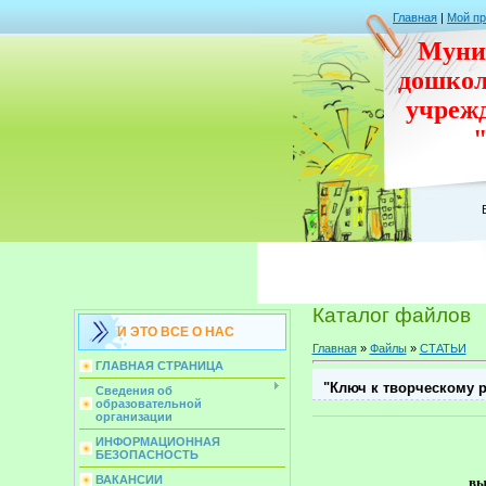
Главная
|
Мой п
Муни
дошко
учреж
Каталог файлов
И ЭТО ВСЕ О НАС
Главная
»
Файлы
»
СТАТЬИ
ГЛАВНАЯ СТРАНИЦА
"Ключ к творческому р
Сведения об
образовательной
организации
ИНФОРМАЦИОННАЯ
БЕЗОПАСНОСТЬ
ВАКАНСИИ
вы