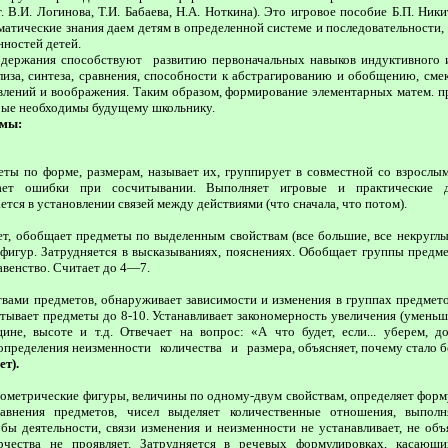
 В.И. Логинова, Т.И. Бабаева, Н.А. Ноткина). Это игровое пособие Б.П. Ники
атические знания даем детям в определенной системе и последовательности,
нностей детей.
держания способствуют развитию первоначальных на­выков индуктивного 
иза, синтеза, сравнения, способности к абстраги­рованию и обобщению, смек
влений и воображения. Таким образом, формирование элементарных матем. п
торые необходимы будущему школьнику.
ммы:
ты по форме, размерам, называет их, группирует в совместной со взрослым
ает ошибки при сосчитывании. Выполняет игровые и практические д
тся в установлении связей между действиями (что сначала, что потом).
ет, обобщает предметы по выделенным свойствам (все большие, все некруглы
фигур. Затрудняется в высказываниях, пояснениях. Обобщает группы предмет
авенство. Считает до 4—7.
ами предметов, обнару­живает зависимости и изменения в группах предмето
итывает предметы до 8-10. Устанавливает закономерность увеличения (уменьш
ине, высоте и т.д. Отвечает на вопрос: «А что будет, если... уберем, д
определения не­изменности количества и размера, объясняет, почему стало 
ет).
ометрические фигуры, величины по одному-двум свойствам, определяет форм
авнения предметов, чисел выделяет количественные отношения, выполн
бы деятельности, связи изменения и неизменности не устанавливает, не объ
рчества не проявляет. Затрудняется в речевых формулировках, касающи