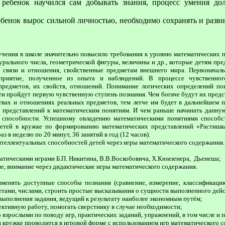
 ребенок научился сам добывать знания, процесс умения д
ебенок вырос сильной личностью, необходимо сохранять и разви
е­ния в школе значительно по­высило требования к уровню математических п
урального числа, геометрической фигуры, вели­чины и др., которые детям пред
 связи и отношения, свойственные предметам внешнего мира. Первоначал
осприятие, полученное из опыта и наблюдений. В процессе чувственно
редметов, их свойств, отношений. Понимание логических определений по
ети пройдут первую чув­ственную ступень познания. Чем богаче будут их пред
твах и отношениях реальных предметов, тем легче им будет в дальнейшем 
х представлений к математическим по­нятиям. И чем раньше начинать данну
 способности. Успешному овладению математическими понятиями способст
детей в кружке по формиро­ванию математических представлений «Растишка
з в неделю по 20 минут, 36 занятий в год (12 часов).
интеллектуальных способностей детей через игры математического содержания.
матическими играми Б.П. Никитина, В.В.Воскобовича, Х.Кюизенера, Дьенеша;
е, внимание через дидактические игры математического содержания.
менять доступные способы познания (сравнение, измерение, классификаци
тами, числами, строить простые высказывания о сущности выполненного действ
ыполнения задания, ведущий к результату наиболее экономным путём;
ективную работу, помогать сверстнику в случае необходимости;
 взрослыми по поводу игр, практических заданий, упражнений, в том числе и
 кружке проводится в игровой форме с использованием игр математического 