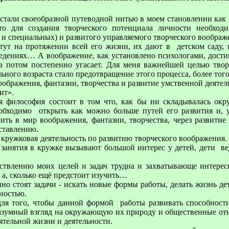
али своеобразной путеводной нитью в моем становлении как п
что для создания творческого потенциала личности необход
и специальных) и развитого управляемого творческого воображ
стут на протяжении всей его жизни, их дают в
детском саду,
едениях… А воображение, как установлено психологами, дости
, а потом постепенно угасает. Для меня важнейшей целью тво
ьного возраста стало предотвращение этого процесса, более того,
оображения, фантазии, творчества и развитие умственной деят
ит».
философия состоит в том что, как бы ни складывалась окр
еобходимо открыть как можно больше путей его развития и, 
пить в мир воображения, фантазии, творчества, через развити
ставлению.
кружковая деятельность по развитию творческого воображения
анятия в кружке вызывают большой интерес у детей, дети вед
твлению моих целей и задач трудна и захватывающе интересн
 а, сколько ещё предстоит изучить…
о стоят задачи - искать новые формы работы, делать жизнь д
ностью.
ля того, чтобы данной формой работы развивать способности
разумный взгляд на окружающую их природу и общественные от
ятельной жизни и деятельности.