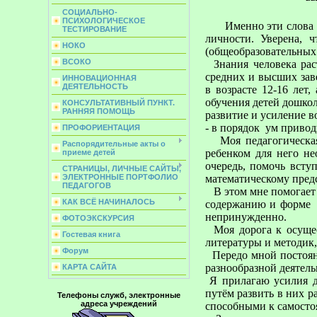
СОЦИАЛЬНО-
ПСИХОЛОГИЧЕСКОЕ
Именно эти слова ст
ТЕСТИРОВАНИЕ
личности. Уверена, 
НОКО
(общеобразовательных 
ВСОКО
Знания человека ра
средних и высших зав
ИННОВАЦИОННАЯ
ДЕЯТЕЛЬНОСТЬ
в возрасте 12-16 лет
обучения детей дошкол
КОНСУЛЬТАТИВНЫЙ ПУНКТ.
РАННЯЯ ПОМОЩЬ
развитие и усиление в
- в порядок
ум привод
ПРОФОРИЕНТАЦИЯ
Моя педагогическая 
Распорядительные акты о
ребенком для него н
приеме детей
очередь, помочь всту
СТРАНИЦЫ, ЛИЧНЫЕ САЙТЫ,
математическому пред
ЭЛЕКТРОННЫЕ ПОРТФОЛИО
ПЕДАГОГОВ
В этом мне помогает 
КАК ВСЁ НАЧИНАЛОСЬ
содержанию и форме з
непринужденно.
ФОТОЭКСКУРСИЯ
Моя дорога к осущес
Гостевая книга
литературы и методик,
Форум
Передо мной постоянн
разнообразной деятель
КАРТА САЙТА
Я прилагаю усилия д
путём развить в них 
Телефоны служб, электронные
адреса учреждений
способными к самосто