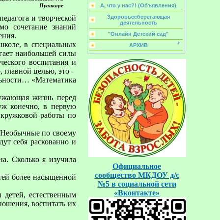
А, что у нас?! (Объявления)
Пуанкаре
едагога и творческой
Здоровьесберегающая
деятельность
имо сочетание знаний
"Онлайн Детский сад"
ения.
 школе, в специальных
АРХИВ
гает наибольшей силы
рческого воспитания и
 главной целью, это -
ельности… «Математика
ужающая жизнь перед
уж конечно, в первую
е кружковой работы по
. Необычные по своему
ут себя раскованно и
а. Сколько я изучила
Официальное
сообщество
МКДОУ д/с
етей более насыщенной
№5
в социальной
сети
«Вконтакте»
 детей, естественным
ношения, воспитать их