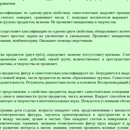
сравнения.
ссификацию по одному-двум свойствам, самостоятельно выделяет признак 
считает, измеряет, сравнивает числа. С помощью воспитателя выражает 
 группах предметов, величин. Не проявляет инициативы и творчества.
уществляет классификацию по одному-двум свойствам, обнаруживает логичес
 решает простые задачи на увеличение и уменьшение. Проявляет инициатив
ование, комбинаторику. Оказывает помощь сверстникам.
 предметов (двух-трёх), определяет наличие (отсутствие) признака. Счита
выражении своих действий, связей групп, количественных и пространств
иативы, и творчества не проявляет.
 предметов, фигур и самостоятельно классифицирует их. Затрудняется в выде
условной мерки, числа предметов во вновь образованных группах. Самостоя
едовательность. Результаты диагностики носят, в основном. Воспроизводящий 
представление о свойствах предметов, выделяет самостоятельно основания 
, связи и зависимости групп предметов, чисел, величин. Владеет способом в
 интерес и творчество в интеллектуальных играх. Пользуется условными обозн
аммы дети ст.дошк. возраста овладеют элем. представлениями о множеств
еометрических фигурах, научатся ориентироваться в пространстве и во
я между числами, целым и частью. Они овладеют счетом и измерением л
матиче­ских терминов: названия геометрических фигур (круг, квадрат и др.
ет развитию интереса к матем. знаниям, уме­нию проявлять волевые усилия