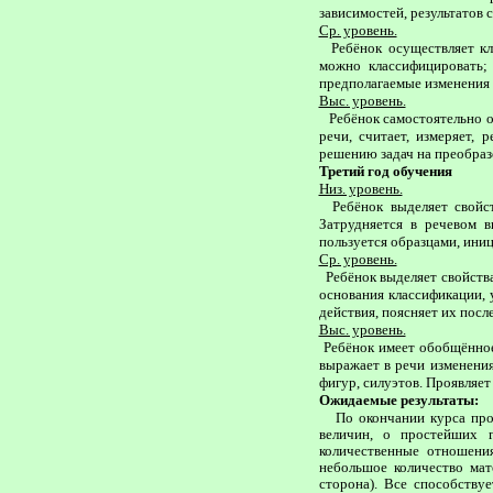
зависимостей, результатов 
Ср. уровень.
Ребёнок осуществляет кла
можно классифицировать; 
предполагаемые изменения в
Выс. уровень.
Ребёнок самостоятельно ос
речи, считает, измеряет,
решению задач на преобраз
Третий год обучения
Низ. уровень.
Ребёнок выделяет свойства
Затрудняется в речевом 
пользуется образцами, иниц
Ср. уровень.
Ребёнок выделяет свойства
основания классификации, 
действия, поясняет их посл
Выс. уровень.
Ребёнок имеет обобщённое 
выражает в речи изменения
фигур, силуэтов. Проявляет
Ожидаемые результаты:
По окончании курса прогр
величин, о простейших г
количественные отношени
небольшое количество мате
сторона). Все способству