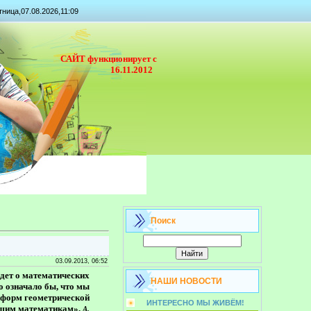
ница,07.08.2026,11:09
САЙТ функционирует с
16.11.2012
Поиск
03.09.2013, 06:52
идет о математических
НАШИ НОВОСТИ
о означало бы, что мы
и форм геометрической
ИНТЕРЕСНО МЫ ЖИВЁМ!
оящим математикам».
А.