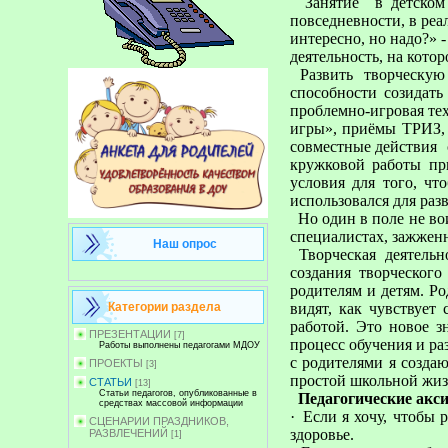
Занятие в детском с
повседневности, в ре
интересно, но надо?» 
деятельность, на кото
Развить творческую
способности созидат
проблемно-игровая те
игры», приёмы ТРИЗ, 
совместные действия с
кружковой работы при
условия для того, ч
использовался для раз
Но один в поле не во
специалистах, зажженн
Наш опрос
Творческая деятель
создания творческог
родителям и детям. Р
видят, как чувствует
Категории раздела
работой. Это новое з
ПРЕЗЕНТАЦИИ
[7]
процесс обучения и ра
Работы выполнены педагогами МДОУ
с родителями я созда
ПРОЕКТЫ
[3]
простой школьной жиз
СТАТЬИ
[13]
Статьи педагогов, опубликованные в
Педагогические акси
средствах массовой информации
·
Если я хочу, чтобы 
СЦЕНАРИИ ПРАЗДНИКОВ,
здоровье.
РАЗВЛЕЧЕНИЙ
[1]