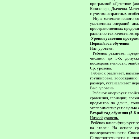
программой «Детство» (авт.
Кюизенера, Дьенеша. Матем
с учетом возрастных особе
Игры математического со
умственных операций: анал
простран­ственных предста
развитию тех ка­честв, ко
Уровни усвоения програ
Первый год обучения
Низ. уровень.
Ребенок различает предме
числами до 3-5, допуск
последовательности; ошибае
Ср. уровень.
Ребенок различает, называ
группировке, воссозданию 
размеру, устанавливает нер
Выс. уровень.
Ребенок оперирует свойств
сравнения, сериации; сосч
предметов по длине, толщ
экспериментирует с целью 
Второй год обучения (5-6 л
Низкий уровень.
Ребёнок классифицирует ге
на эталон. На основе ср
последовательности. Спосо
Самостоятельности и тво