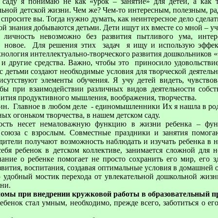
аду я понимаю не как «урок – занятие» для детей, а как т
альной детской жизни. Чем же? Чем-то интересным, полезным, 
- спросите вы. Тогда нужно думать, как неинтересное дело сдела
рой знания добываются детьми. Дети ищут их вместе со мной – уч
 личность невозможно без развития пытливого ума, инте
ь новое. Для решения этих задач я ищу и использую эффек
хнология интеллектуально-творческого развития дошкольников
и другие средства. Важно, чтобы это приносило удовольствие
 детьми создают необходимые условия для творческой деятельно
сутствуют элементы обучения. Я учу детей видеть, чувствов
тобы при взаимодействии различных видов деятельности собс
вития продуктивного мышления, воображения, творчества.
ин. Главное в любом деле - единомышленники Их я нашла в род
ых огоньком творчества, в нашем детском саду.
ность несет немаловажную функцию в жизни ребенка – фу
о союза с взрослым. Совместные праздники и занятия помога
одители получают возможность наблюдать и изучать ребенка в 
 себя ребенок в детском коллективе, занимается сложной для 
нание о ребенке помогает не просто сохранить его мир, его з
звития, воспитания, создавая оптимальные условия в домашней 
ю удобный мостик перехода от увлекательной дошкольной жизн
ни.
омы при внедрении кружковой работы в образовательный пр
ребенок стал умным, необходимо, прежде всего, заботиться о ег