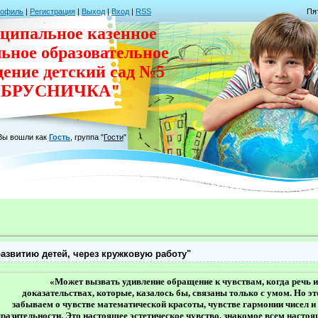
рофиль
|
Регистрация
|
Выход
|
Вход
|
RSS
Пят
ципальное казенное
льное
образовательное
дение
детский сад
№5
"БРУСНИЧКА"
Вы вошли как
Гость
,
группа
"
Гости
"
азвитию детей, через кружковую работу"
«Может вызвать удивление обращение к чувствам, когда речь 
доказательствах, которые, казалось бы, связаны только с умом. Но эт
забываем о чувстве математической красоты, чувстве гармонии чисел 
разительности. Это настоящее эстетическое чувство, знакомое всем наст