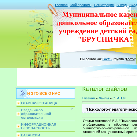
Главная
|
Мой профиль
|
Регистрация
|
Выход
|
Вход
Муниципальное казен
дошкольное
образовате
учреждение
детский с
"БРУСНИЧКА"
Вы вошли как
Гость
,
группа
"
Гости
"
Каталог файлов
И ЭТО ВСЕ О НАС
Главная
»
Файлы
»
СТАТЬИ
ГЛАВНАЯ СТРАНИЦА
"Психолого-педагогическ
Сведения об
образовательной
организации
Статья Антиповой Е.А. "Психолог
ИНФОРМАЦИОННАЯ
опубликована в сборнике рег
БЕЗОПАСНОСТЬ
"Личностно-ориентированное 
отношений как ценностный ориен
ВАКАНСИИ