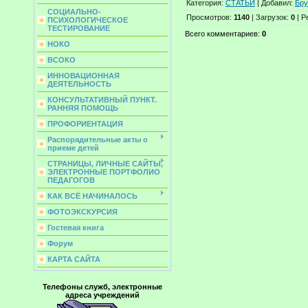
Категория
:
СТАТЬИ
|
Добавил
:
Бру
СОЦИАЛЬНО-
Просмотров
:
1140
|
Загрузок
:
0
|
Р
ПСИХОЛОГИЧЕСКОЕ
ТЕСТИРОВАНИЕ
Всего комментариев
:
0
НОКО
ВСОКО
ИННОВАЦИОННАЯ
ДЕЯТЕЛЬНОСТЬ
КОНСУЛЬТАТИВНЫЙ ПУНКТ.
РАННЯЯ ПОМОЩЬ
ПРОФОРИЕНТАЦИЯ
Распорядительные акты о
приеме детей
СТРАНИЦЫ, ЛИЧНЫЕ САЙТЫ,
ЭЛЕКТРОННЫЕ ПОРТФОЛИО
ПЕДАГОГОВ
КАК ВСЁ НАЧИНАЛОСЬ
ФОТОЭКСКУРСИЯ
Гостевая книга
Форум
КАРТА САЙТА
Телефоны служб, электронные
адреса учреждений