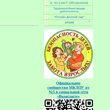
А, что у нас?! (Объявления)
Здоровьесберегающая
деятельность
"Онлайн Детский сад"
АРХИВ
Официальное
сообщество
МКДОУ д/с
№5
в социальной
сети
«Вконтакте»