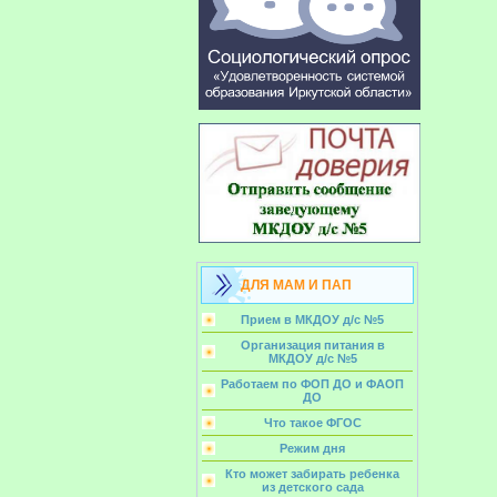
ДЛЯ МАМ И ПАП
Прием в МКДОУ д/с №5
Организация питания в
МКДОУ д/с №5
Работаем по ФОП ДО и ФАОП
ДО
Что такое ФГОС
Режим дня
Кто может забирать ребенка
из детского сада