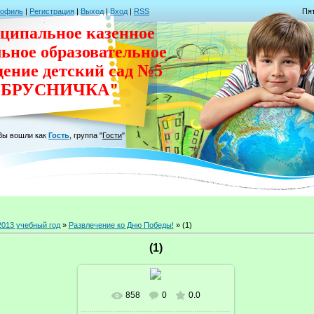
рофиль
|
Регистрация
|
Выход
|
Вход
|
RSS
Пят
ципальное казенное
льное
образовательное
дение
детский сад
№5
"БРУСНИЧКА"
Вы вошли как
Гость
,
группа
"
Гости
"
2013 учебный год
»
Развлечение ко Дню Победы!
» (1)
(1)
858
0
0.0