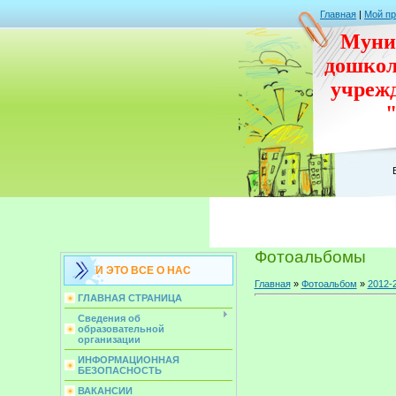
Главная
|
Мой п
Муни
дошко
учреж
Фотоальбомы
И ЭТО ВСЕ О НАС
Главная
»
Фотоальбом
»
2012-
ГЛАВНАЯ СТРАНИЦА
Сведения об
образовательной
организации
ИНФОРМАЦИОННАЯ
БЕЗОПАСНОСТЬ
ВАКАНСИИ