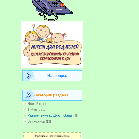
Наш опрос
Категории раздела
Новый год
[11]
8 Марта
[12]
Развлечение ко Дню Победы!
[8]
Выпускной
[15]