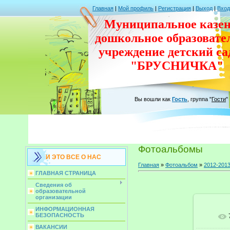
Главная
|
Мой профиль
|
Регистрация
|
Выход
|
Вход
Муниципальное казен
дошкольное
образовате
учреждение
детский с
"БРУСНИЧКА"
Вы вошли как
Гость
,
группа
"
Гости
"
Фотоальбомы
И ЭТО ВСЕ О НАС
Главная
»
Фотоальбом
»
2012-2013
ГЛАВНАЯ СТРАНИЦА
Сведения об
образовательной
организации
ИНФОРМАЦИОННАЯ
БЕЗОПАСНОСТЬ
ВАКАНСИИ