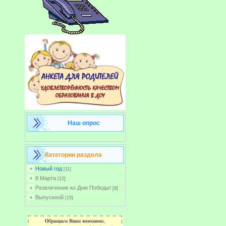
Наш опрос
Категории раздела
Новый год
[11]
8 Марта
[12]
Развлечение ко Дню Победы!
[8]
Выпускной
[15]