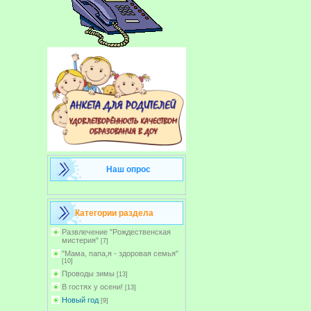
Наш опрос
Категории раздела
Развлечение "Рождественская
мистерия"
[7]
"Мама, папа,я - здоровая семья"
[10]
Проводы зимы
[13]
В гостях у осени!
[13]
Новый год
[9]