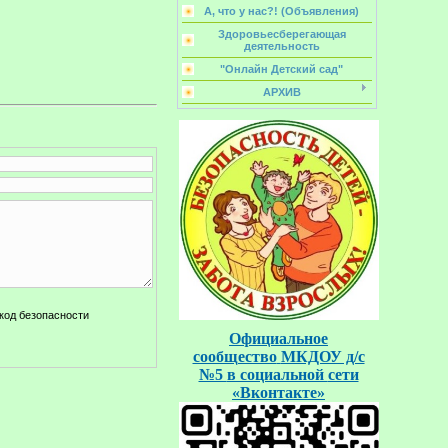
А, что у нас?! (Объявления)
Здоровьесберегающая
деятельность
"Онлайн Детский сад"
АРХИВ
Официальное
сообщество
МКДОУ д/с
№5
в социальной
сети
«Вконтакте»