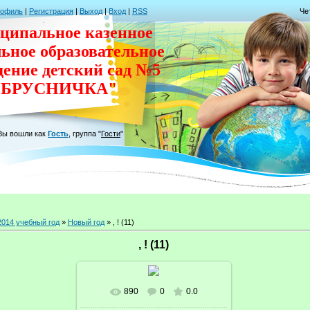
рофиль
|
Регистрация
|
Выход
|
Вход
|
RSS
Че
ципальное казенное
льное
образовательное
дение
детский сад
№5
"БРУСНИЧКА"
Вы вошли как
Гость
,
группа
"
Гости
"
2014 учебный год
»
Новый год
» , ! (11)
, ! (11)
890
0
0.0