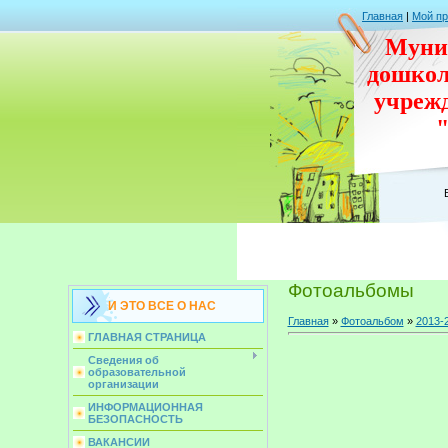
Главная
|
Мой п
Муни
дошко
учреж
Фотоальбомы
И ЭТО ВСЕ О НАС
Главная
»
Фотоальбом
»
2013-
ГЛАВНАЯ СТРАНИЦА
Сведения об
образовательной
организации
ИНФОРМАЦИОННАЯ
БЕЗОПАСНОСТЬ
ВАКАНСИИ