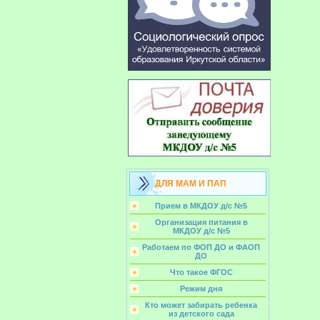
ДЛЯ МАМ И ПАП
Прием в МКДОУ д/с №5
Организация питания в
МКДОУ д/с №5
Работаем по ФОП ДО и ФАОП
ДО
Что такое ФГОС
Режим дня
Кто может забирать ребенка
из детского сада