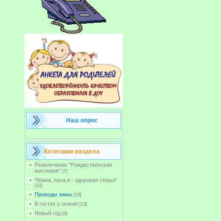
Наш опрос
Категории раздела
Развлечение "Рождественская
мистерия"
[7]
"Мама, папа,я - здоровая семья"
[10]
Проводы зимы
[13]
В гостях у осени!
[13]
Новый год
[9]