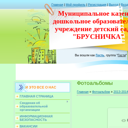
Главная
|
Мой профиль
|
Регистрация
|
Выход
|
Вход
Муниципальное казен
дошкольное
образовате
учреждение
детский с
"БРУСНИЧКА"
Вы вошли как
Гость
,
группа
"
Гости
"
Фотоальбомы
И ЭТО ВСЕ О НАС
Главная
»
Фотоальбом
»
2013-2014
ГЛАВНАЯ СТРАНИЦА
Сведения об
образовательной
организации
ИНФОРМАЦИОННАЯ
БЕЗОПАСНОСТЬ
ВАКАНСИИ