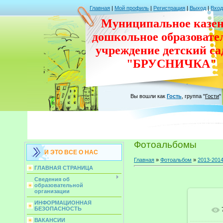
Главная
|
Мой профиль
|
Регистрация
|
Выход
|
Вход
Муниципальное казен
дошкольное
образовате
учреждение
детский с
"БРУСНИЧКА"
Вы вошли как
Гость
,
группа
"
Гости
"
Фотоальбомы
И ЭТО ВСЕ О НАС
Главная
»
Фотоальбом
»
2013-2014
ГЛАВНАЯ СТРАНИЦА
Сведения об
образовательной
организации
ИНФОРМАЦИОННАЯ
БЕЗОПАСНОСТЬ
ВАКАНСИИ