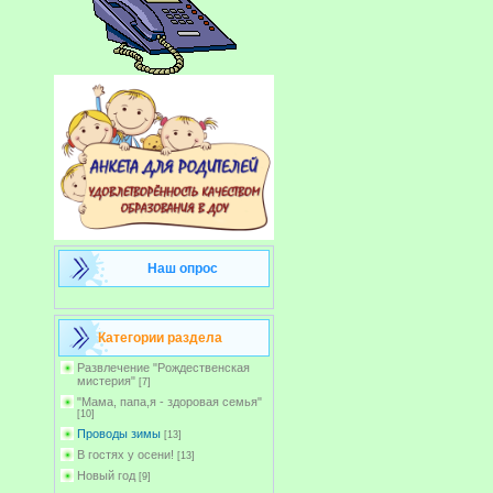
Наш опрос
Категории раздела
Развлечение "Рождественская
мистерия"
[7]
"Мама, папа,я - здоровая семья"
[10]
Проводы зимы
[13]
В гостях у осени!
[13]
Новый год
[9]