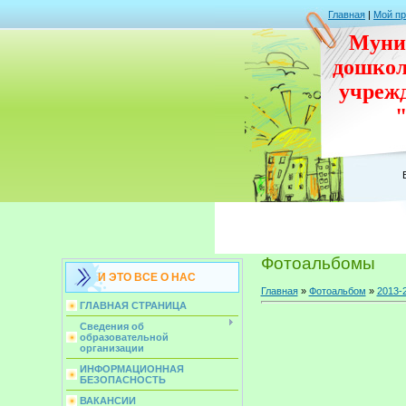
Главная
|
Мой п
Муни
дошко
учреж
Фотоальбомы
И ЭТО ВСЕ О НАС
Главная
»
Фотоальбом
»
2013-
ГЛАВНАЯ СТРАНИЦА
Сведения об
образовательной
организации
ИНФОРМАЦИОННАЯ
БЕЗОПАСНОСТЬ
ВАКАНСИИ