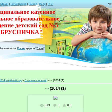
рофиль
|
Регистрация
|
Выход
|
Вход
|
RSS
Че
ципальное казенное
льное
образовательное
дение
детский сад
№5
"БРУСНИЧКА"
Вы вошли как
Гость
,
группа
"
Гости
"
2014 учебный год
»
В гостях у осени!
» - - (2014 (1)
- - (2014 (1)
873
0
0.0