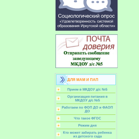
ДЛЯ МАМ И ПАП
Прием в МКДОУ д/с №5
Организация питания в
МКДОУ д/с №5
Работаем по ФОП ДО и ФАОП
ДО
Что такое ФГОС
Режим дня
Кто может забирать ребенка
из детского сада