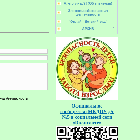
А, что у нас?! (Объявления)
Здоровьесберегающая
деятельность
"Онлайн Детский сад"
АРХИВ
Официальное
сообщество
МКДОУ д/с
№5
в социальной
сети
«Вконтакте»