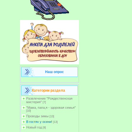
Наш опрос
Категории раздела
Развлечение "Рождественская
мистерия"
[7]
"Мама, папа,я - здоровая семья"
[10]
Проводы зимы
[13]
В гостях у осени!
[13]
Новый год
[9]