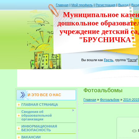
Главная
|
Мой профиль
|
Регистрация
|
Выход
|
Вход
Муниципальное казен
дошкольное
образовате
учреждение
детский с
"БРУСНИЧКА"
Вы вошли как
Гость
,
группа
"
Гости
"
Фотоальбомы
И ЭТО ВСЕ О НАС
Главная
»
Фотоальбом
»
2014-2015
ГЛАВНАЯ СТРАНИЦА
Сведения об
образовательной
организации
ИНФОРМАЦИОННАЯ
БЕЗОПАСНОСТЬ
ВАКАНСИИ