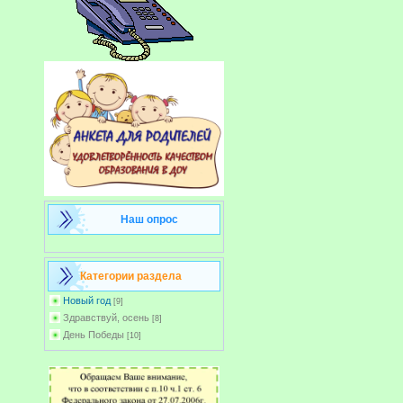
Наш опрос
Категории раздела
Новый год
[9]
Здравствуй, осень
[8]
День Победы
[10]