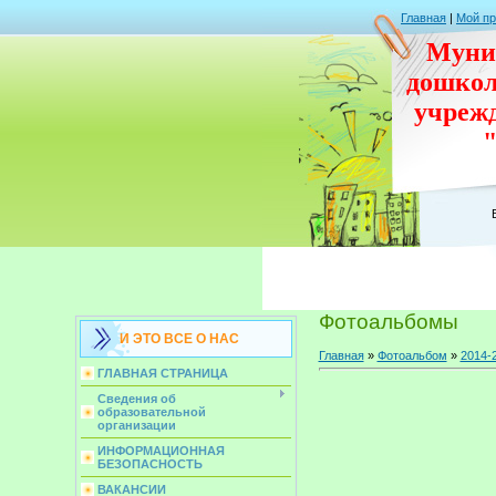
Главная
|
Мой п
Муни
дошко
учреж
Фотоальбомы
И ЭТО ВСЕ О НАС
Главная
»
Фотоальбом
»
2014-
ГЛАВНАЯ СТРАНИЦА
Сведения об
образовательной
организации
ИНФОРМАЦИОННАЯ
БЕЗОПАСНОСТЬ
ВАКАНСИИ