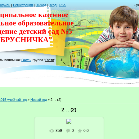
рофиль
|
Регистрация
|
Выход
|
Вход
|
RSS
Суб
ципальное казенное
льное
образовательное
дение
детский сад
№5
"БРУСНИЧКА"
Вы вошли как
Гость
,
группа
"
Гости
"
2015 учебный год
»
Новый год
» 2 . . (2)
2 . . (2)
859
0
0.0