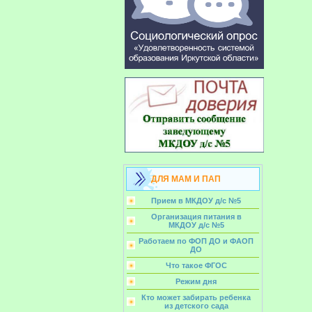
ДЛЯ МАМ И ПАП
Прием в МКДОУ д/с №5
Организация питания в
МКДОУ д/с №5
Работаем по ФОП ДО и ФАОП
ДО
Что такое ФГОС
Режим дня
Кто может забирать ребенка
из детского сада