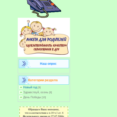
Наш опрос
Категории раздела
Новый год
[9]
Здравствуй, осень
[8]
День Победы
[10]