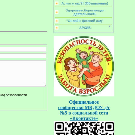
А, что у нас?! (Объявления)
Здоровьесберегающая
деятельность
"Онлайн Детский сад"
АРХИВ
Официальное
сообщество
МКДОУ д/с
№5
в социальной
сети
«Вконтакте»