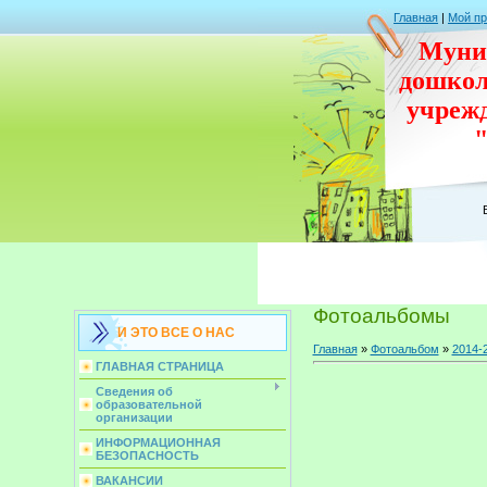
Главная
|
Мой п
Муни
дошко
учреж
Фотоальбомы
И ЭТО ВСЕ О НАС
Главная
»
Фотоальбом
»
2014-
ГЛАВНАЯ СТРАНИЦА
Сведения об
образовательной
организации
ИНФОРМАЦИОННАЯ
БЕЗОПАСНОСТЬ
ВАКАНСИИ