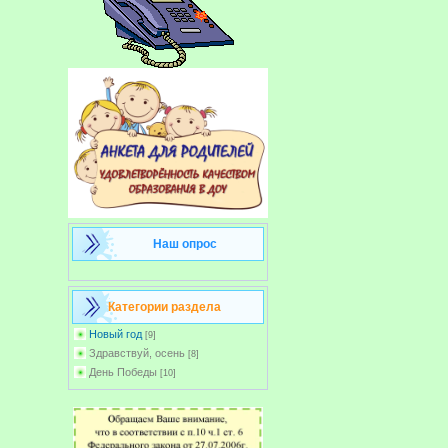
Наш опрос
Категории раздела
Новый год
[9]
Здравствуй, осень
[8]
День Победы
[10]