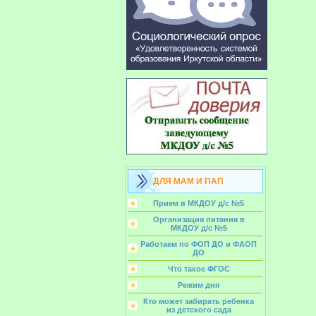
ДЛЯ МАМ И ПАП
Прием в МКДОУ д/с №5
Организация питания в
МКДОУ д/с №5
Работаем по ФОП ДО и ФАОП
ДО
Что такое ФГОС
Режим дня
Кто может забирать ребенка
из детского сада