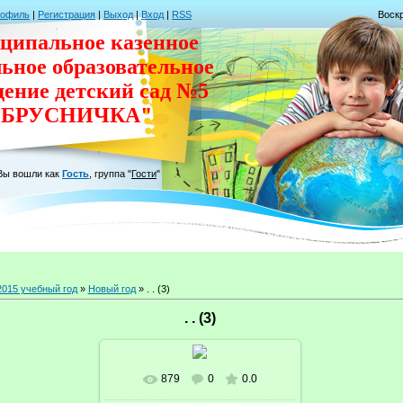
рофиль
|
Регистрация
|
Выход
|
Вход
|
RSS
Воскр
ципальное казенное
льное
образовательное
дение
детский сад
№5
"БРУСНИЧКА"
Вы вошли как
Гость
,
группа
"
Гости
"
2015 учебный год
»
Новый год
» . . (3)
. . (3)
879
0
0.0