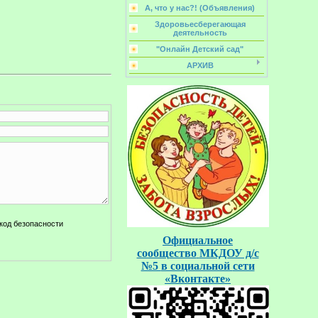
А, что у нас?! (Объявления)
Здоровьесберегающая
деятельность
"Онлайн Детский сад"
АРХИВ
Официальное
сообщество
МКДОУ д/с
№5
в социальной
сети
«Вконтакте»