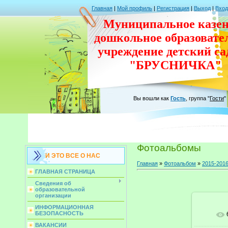
Главная
|
Мой профиль
|
Регистрация
|
Выход
|
Вход
Муниципальное казен
дошкольное
образовате
учреждение
детский с
"БРУСНИЧКА"
Вы вошли как
Гость
,
группа
"
Гости
"
Фотоальбомы
И ЭТО ВСЕ О НАС
Главная
»
Фотоальбом
»
2015-2016
ГЛАВНАЯ СТРАНИЦА
Сведения об
образовательной
организации
ИНФОРМАЦИОННАЯ
БЕЗОПАСНОСТЬ
ВАКАНСИИ