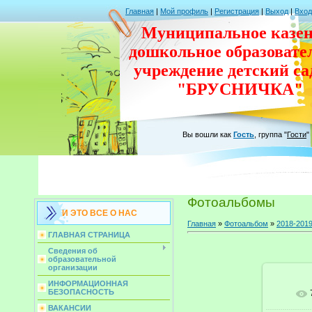
Главная
|
Мой профиль
|
Регистрация
|
Выход
|
Вход
Муниципальное казен
дошкольное
образовате
учреждение
детский с
"БРУСНИЧКА"
Вы вошли как
Гость
,
группа
"
Гости
"
Фотоальбомы
И ЭТО ВСЕ О НАС
Главная
»
Фотоальбом
»
2018-201
ГЛАВНАЯ СТРАНИЦА
Сведения об
образовательной
организации
ИНФОРМАЦИОННАЯ
БЕЗОПАСНОСТЬ
ВАКАНСИИ