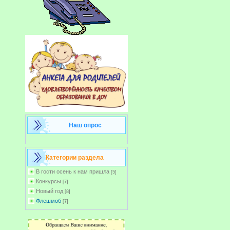
Наш опрос
Категории раздела
В гости осень к нам пришла
[5]
Конкурсы
[7]
Новый год
[8]
Флешмоб
[7]