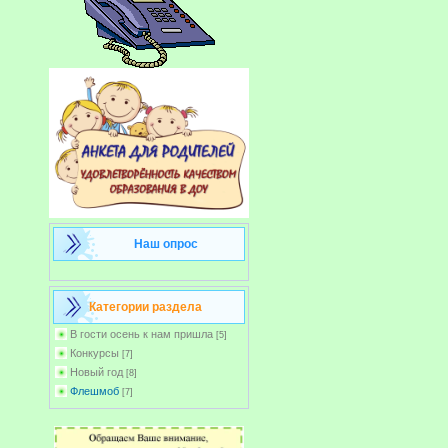
Наш опрос
Категории раздела
В гости осень к нам пришла
[5]
Конкурсы
[7]
Новый год
[8]
Флешмоб
[7]