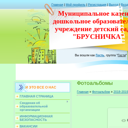
Главная
|
Мой профиль
|
Регистрация
|
Выход
|
Вход
Муниципальное казен
дошкольное
образовате
учреждение
детский с
"БРУСНИЧКА"
Вы вошли как
Гость
,
группа
"
Гости
"
Фотоальбомы
И ЭТО ВСЕ О НАС
Главная
»
Фотоальбом
»
2018-201
ГЛАВНАЯ СТРАНИЦА
Сведения об
образовательной
организации
ИНФОРМАЦИОННАЯ
БЕЗОПАСНОСТЬ
ВАКАНСИИ