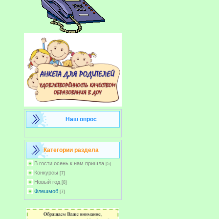
Наш опрос
Категории раздела
В гости осень к нам пришла
[5]
Конкурсы
[7]
Новый год
[8]
Флешмоб
[7]