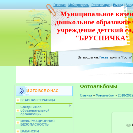
Главная
|
Мой профиль
|
Регистрация
|
Выход
|
Вход
Муниципальное казен
дошкольное
образовате
учреждение
детский с
"БРУСНИЧКА"
Вы вошли как
Гость
,
группа
"
Гости
"
Фотоальбомы
И ЭТО ВСЕ О НАС
Главная
»
Фотоальбом
»
2018-201
ГЛАВНАЯ СТРАНИЦА
Сведения об
образовательной
организации
ИНФОРМАЦИОННАЯ
БЕЗОПАСНОСТЬ
ВАКАНСИИ