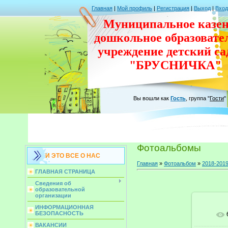
Главная
|
Мой профиль
|
Регистрация
|
Выход
|
Вход
Муниципальное казен
дошкольное
образовате
учреждение
детский с
"БРУСНИЧКА"
Вы вошли как
Гость
,
группа
"
Гости
"
Фотоальбомы
И ЭТО ВСЕ О НАС
Главная
»
Фотоальбом
»
2018-201
ГЛАВНАЯ СТРАНИЦА
Сведения об
образовательной
организации
ИНФОРМАЦИОННАЯ
БЕЗОПАСНОСТЬ
ВАКАНСИИ