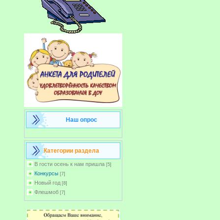
Наш опрос
Категории раздела
В гости осень к нам пришла
[5]
Конкурсы
[7]
Новый год
[8]
Флешмоб
[7]