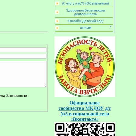
А, что у нас?! (Объявления)
Здоровьесберегающая
деятельность
"Онлайн Детский сад"
АРХИВ
Официальное
сообщество
МКДОУ д/с
№5
в социальной
сети
«Вконтакте»