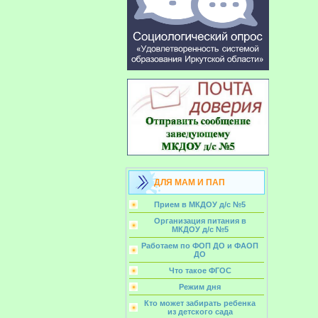
ДЛЯ МАМ И ПАП
Прием в МКДОУ д/с №5
Организация питания в
МКДОУ д/с №5
Работаем по ФОП ДО и ФАОП
ДО
Что такое ФГОС
Режим дня
Кто может забирать ребенка
из детского сада