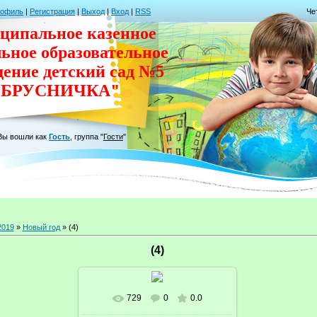
рофиль
|
Регистрация
|
Выход
|
Вход
|
RSS
Че
ципальное казенное
льное
образовательное
дение
детский сад
№5
"БРУСНИЧКА"
Вы вошли как
Гость
,
группа
"
Гости
"
2019
»
Новый год
» (4)
(4)
729
0
0.0