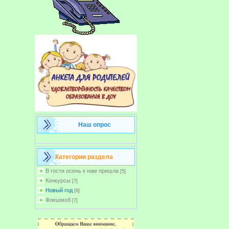
Наш опрос
Категории раздела
В гости осень к нам пришла
[5]
Конкурсы
[7]
Новый год
[8]
Флешмоб
[7]