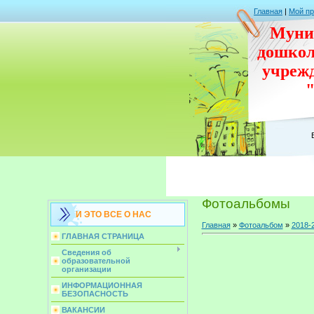
Главная
|
Мой п
Муни
дошко
учреж
Фотоальбомы
И ЭТО ВСЕ О НАС
Главная
»
Фотоальбом
»
2018-
ГЛАВНАЯ СТРАНИЦА
Сведения об
образовательной
организации
ИНФОРМАЦИОННАЯ
БЕЗОПАСНОСТЬ
ВАКАНСИИ