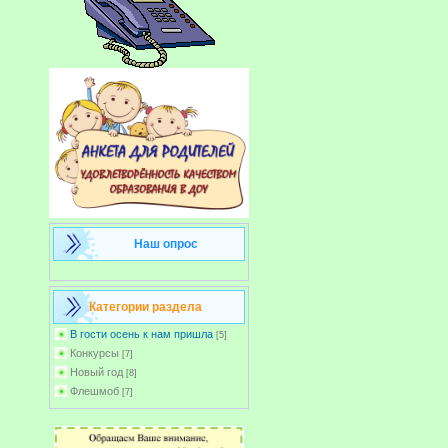
Наш опрос
Категории раздела
В гости осень к нам пришла
[5]
Конкурсы
[7]
Новый год
[8]
Флешмоб
[7]