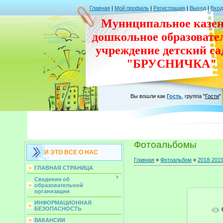
Главная
|
Мой профиль
|
Регистрация
|
Выход
|
Вход
Муниципальное казен
дошкольное
образовате
учреждение
детский с
"БРУСНИЧКА"
Вы вошли как
Гость
,
группа
"
Гости
"
Фотоальбомы
И ЭТО ВСЕ О НАС
Главная
»
Фотоальбом
»
2018-201
ГЛАВНАЯ СТРАНИЦА
Сведения об
образовательной
организации
ИНФОРМАЦИОННАЯ
БЕЗОПАСНОСТЬ
ВАКАНСИИ