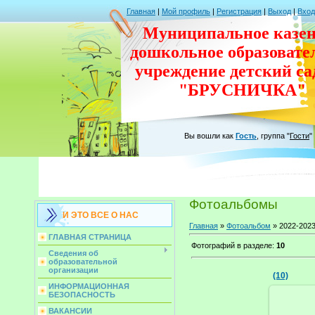
Главная
|
Мой профиль
|
Регистрация
|
Выход
|
Вход
Муниципальное казен
дошкольное
образовате
учреждение
детский с
"БРУСНИЧКА"
Вы вошли как
Гость
,
группа
"
Гости
"
Фотоальбомы
И ЭТО ВСЕ О НАС
Главная
»
Фотоальбом
» 2022-202
ГЛАВНАЯ СТРАНИЦА
Фотографий в разделе
:
10
Сведения об
образовательной
организации
(10)
ИНФОРМАЦИОННАЯ
БЕЗОПАСНОСТЬ
ВАКАНСИИ