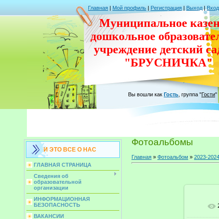
Главная
|
Мой профиль
|
Регистрация
|
Выход
|
Вход
Муниципальное казен
дошкольное
образовате
учреждение
детский с
"БРУСНИЧКА"
Вы вошли как
Гость
,
группа
"
Гости
"
Фотоальбомы
И ЭТО ВСЕ О НАС
Главная
»
Фотоальбом
»
2023-202
ГЛАВНАЯ СТРАНИЦА
Сведения об
образовательной
организации
ИНФОРМАЦИОННАЯ
БЕЗОПАСНОСТЬ
В ре
ВАКАНСИИ