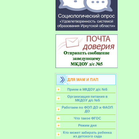
ДЛЯ МАМ И ПАП
Прием в МКДОУ д/с №5
Организация питания в
МКДОУ д/с №5
Работаем по ФОП ДО и ФАОП
ДО
Что такое ФГОС
Режим дня
Кто может забирать ребенка
из детского сада