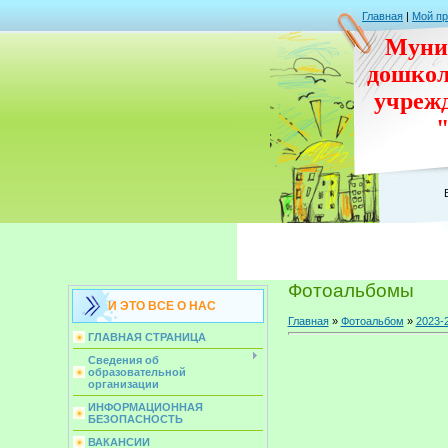
Главная
|
Мой п
Муни
дошко
учреж
Фотоальбомы
И ЭТО ВСЕ О НАС
Главная
»
Фотоальбом
»
2023-
ГЛАВНАЯ СТРАНИЦА
Сведения об
образовательной
организации
ИНФОРМАЦИОННАЯ
БЕЗОПАСНОСТЬ
ВАКАНСИИ