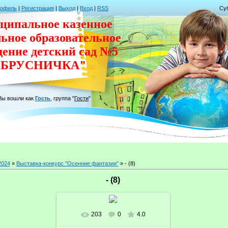
рофиль
|
Регистрация
|
Выход
|
Вход
|
RSS
Суб
ципальное казенное
льное
образовательное
дение
детский сад
№5
"БРУСНИЧКА"
Вы вошли как
Гость
,
группа
"
Гости
"
2024
»
Выставка-конкурс "Осенние фантазии"
» - (8)
- (8)
203
0
4.0
В реальном размере
1024x743