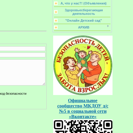
А, что у нас?! (Объявления)
Здоровьесберегающая
деятельность
"Онлайн Детский сад"
АРХИВ
Официальное
сообщество
МКДОУ д/с
№5
в социальной
сети
«Вконтакте»