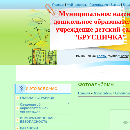
Главная
|
Мой профиль
|
Регистрация
|
Выход
|
Вход
Муниципальное казен
дошкольное
образовате
учреждение
детский с
"БРУСНИЧКА"
Вы вошли как
Гость
,
группа
"
Гости
"
Фотоальбомы
И ЭТО ВСЕ О НАС
Главная
»
Фотоальбом
»
Безопасн
ГЛАВНАЯ СТРАНИЦА
Сведения об
образовательной
организации
ИНФОРМАЦИОННАЯ
БЕЗОПАСНОСТЬ
ВАКАНСИИ