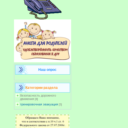
Наш опрос
Категории раздела
безопасность дорожного
движения
[8]
тренировочная эвакуация
[5]