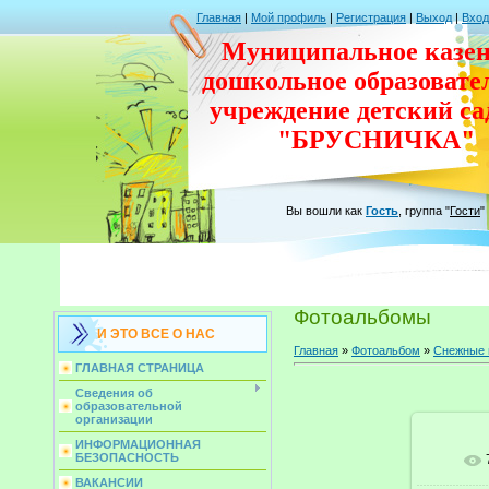
Главная
|
Мой профиль
|
Регистрация
|
Выход
|
Вход
Муниципальное казен
дошкольное
образовате
учреждение
детский с
"БРУСНИЧКА"
Вы вошли как
Гость
,
группа
"
Гости
"
Фотоальбомы
И ЭТО ВСЕ О НАС
Главная
»
Фотоальбом
»
Снежные 
ГЛАВНАЯ СТРАНИЦА
Сведения об
образовательной
организации
ИНФОРМАЦИОННАЯ
БЕЗОПАСНОСТЬ
ВАКАНСИИ