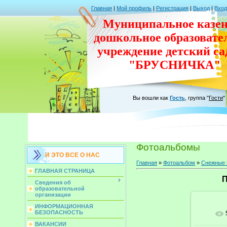
Главная
|
Мой профиль
|
Регистрация
|
Выход
|
Вход
Муниципальное казен
дошкольное
образовате
учреждение
детский с
"БРУСНИЧКА"
Вы вошли как
Гость
,
группа
"
Гости
"
Фотоальбомы
И ЭТО ВСЕ О НАС
Главная
»
Фотоальбом
»
Снежные 
ГЛАВНАЯ СТРАНИЦА
П
Сведения об
образовательной
организации
ИНФОРМАЦИОННАЯ
БЕЗОПАСНОСТЬ
В ре
ВАКАНСИИ