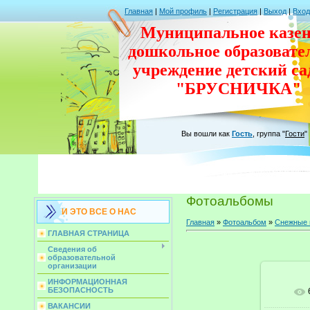
Главная
|
Мой профиль
|
Регистрация
|
Выход
|
Вход
Муниципальное казен
дошкольное
образовате
учреждение
детский с
"БРУСНИЧКА"
Вы вошли как
Гость
,
группа
"
Гости
"
Фотоальбомы
И ЭТО ВСЕ О НАС
Главная
»
Фотоальбом
»
Снежные 
ГЛАВНАЯ СТРАНИЦА
Сведения об
образовательной
организации
ИНФОРМАЦИОННАЯ
БЕЗОПАСНОСТЬ
ВАКАНСИИ