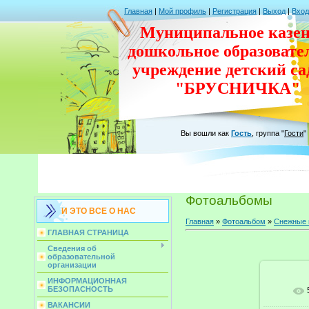
Главная
|
Мой профиль
|
Регистрация
|
Выход
|
Вход
Муниципальное казен
дошкольное
образовате
учреждение
детский с
"БРУСНИЧКА"
Вы вошли как
Гость
,
группа
"
Гости
"
Фотоальбомы
И ЭТО ВСЕ О НАС
Главная
»
Фотоальбом
»
Снежные 
ГЛАВНАЯ СТРАНИЦА
Сведения об
образовательной
организации
ИНФОРМАЦИОННАЯ
БЕЗОПАСНОСТЬ
ВАКАНСИИ