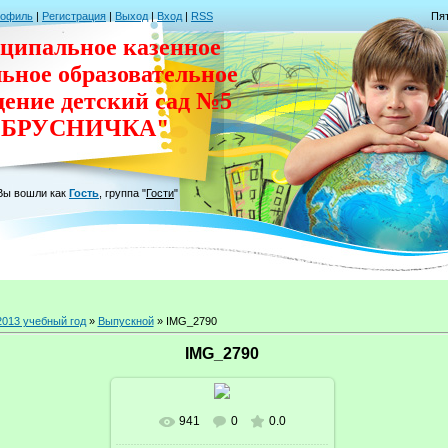
рофиль
|
Регистрация
|
Выход
|
Вход
|
RSS
Пят
ципальное казенное
льное
образовательное
дение
детский сад
№5
"БРУСНИЧКА"
Вы вошли как
Гость
,
группа
"
Гости
"
2013 учебный год
»
Выпускной
» IMG_2790
IMG_2790
941
0
0.0