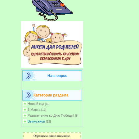
Наш опрос
Категории раздела
Новый год
[11]
8 Марта
[12]
Развлечение ко Дню Победы!
[8]
Выпускной
[15]