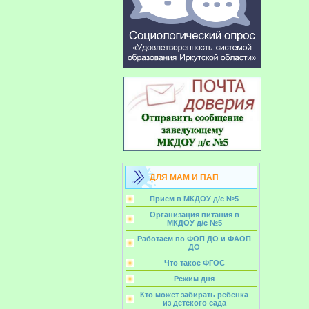
ДЛЯ МАМ И ПАП
Прием в МКДОУ д/с №5
Организация питания в
МКДОУ д/с №5
Работаем по ФОП ДО и ФАОП
ДО
Что такое ФГОС
Режим дня
Кто может забирать ребенка
из детского сада