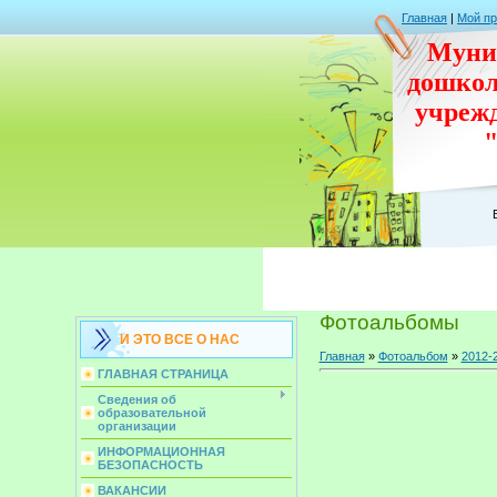
Главная
|
Мой п
Муни
дошко
учреж
Фотоальбомы
И ЭТО ВСЕ О НАС
Главная
»
Фотоальбом
»
2012-
ГЛАВНАЯ СТРАНИЦА
Сведения об
образовательной
организации
ИНФОРМАЦИОННАЯ
БЕЗОПАСНОСТЬ
ВАКАНСИИ