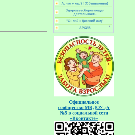
А, что у нас?! (Объявления)
Здоровьесберегающая
деятельность
"Онлайн Детский сад"
АРХИВ
Официальное
сообщество
МКДОУ д/с
№5
в социальной
сети
«Вконтакте»