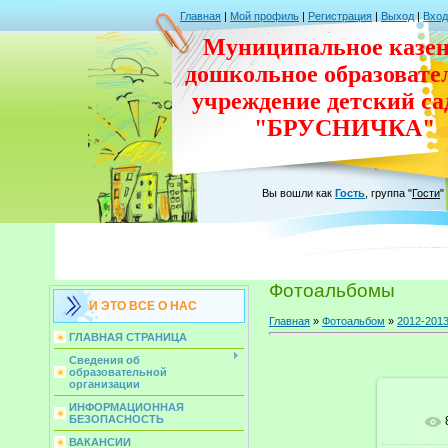
Главная
|
Мой профиль
|
Регистрация
|
Выход
|
Вход
Муниципальное казен
дошкольное
образовате
учреждение
детский с
"БРУСНИЧКА"
Вы вошли как
Гость
,
группа
"
Гости
"
Фотоальбомы
И ЭТО ВСЕ О НАС
Главная
»
Фотоальбом
»
2012-2013
ГЛАВНАЯ СТРАНИЦА
Сведения об
образовательной
организации
ИНФОРМАЦИОННАЯ
БЕЗОПАСНОСТЬ
ВАКАНСИИ