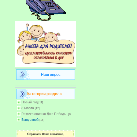
Наш опрос
Категории раздела
Новый год
[11]
8 Марта
[12]
Развлечение ко Дню Победы!
[8]
Выпускной
[15]