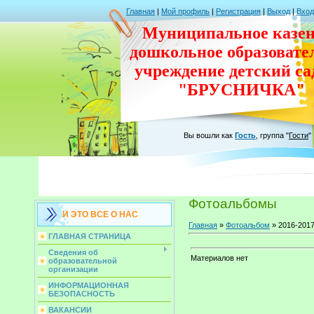
Главная
|
Мой профиль
|
Регистрация
|
Выход
|
Вход
Муниципальное казен
дошкольное
образовате
учреждение
детский с
"БРУСНИЧКА"
Вы вошли как
Гость
,
группа
"
Гости
"
Фотоальбомы
И ЭТО ВСЕ О НАС
Главная
»
Фотоальбом
» 2016-2017
ГЛАВНАЯ СТРАНИЦА
Сведения об
Материалов нет
образовательной
организации
ИНФОРМАЦИОННАЯ
БЕЗОПАСНОСТЬ
ВАКАНСИИ