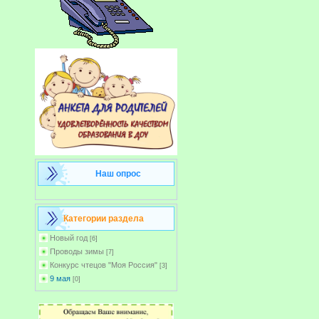
Наш опрос
Категории раздела
Новый год
[6]
Проводы зимы
[7]
Конкурс чтецов "Моя Россия"
[3]
9 мая
[0]