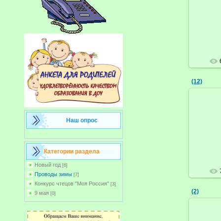
(12)
Наш опрос
Категории раздела
Новый год
[6]
Проводы зимы
[7]
Конкурс чтецов "Моя Россия"
[3]
(2)
9 мая
[0]