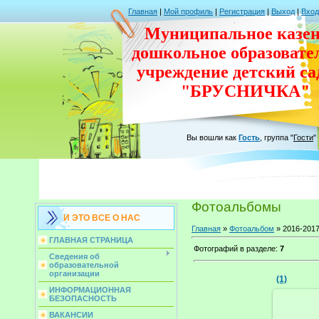
Главная
|
Мой профиль
|
Регистрация
|
Выход
|
Вход
Муниципальное казен
дошкольное
образовате
учреждение
детский с
"БРУСНИЧКА"
Вы вошли как
Гость
,
группа
"
Гости
"
Фотоальбомы
И ЭТО ВСЕ О НАС
Главная
»
Фотоальбом
» 2016-2017
ГЛАВНАЯ СТРАНИЦА
Фотографий в разделе
:
7
Сведения об
образовательной
организации
(1)
ИНФОРМАЦИОННАЯ
БЕЗОПАСНОСТЬ
ВАКАНСИИ