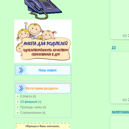
23
Наш опрос
Категории раздела
8 Марта
[8]
23 февраля
[9]
Проводы зимы
[6]
капитошк
Соревнования
[6]