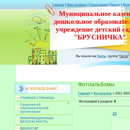
Главная
|
Мой профиль
|
Регистрация
|
Выход
|
Вход
Муниципальное казен
дошкольное
образовате
учреждение
детский с
"БРУСНИЧКА"
Вы вошли как
Гость
,
группа
"
Гости
"
Фотоальбомы
И ЭТО ВСЕ О НАС
Главная
»
Фотоальбом
» 2021-202
ГЛАВНАЯ СТРАНИЦА
Фотографий в разделе
:
9
Сведения об
образовательной
организации
23
ИНФОРМАЦИОННАЯ
БЕЗОПАСНОСТЬ
ВАКАНСИИ