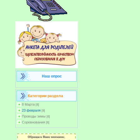
Наш опрос
Категории раздела
8 Марта
[8]
23 февраля
[9]
Проводы зимы
[6]
Соревнования
[6]