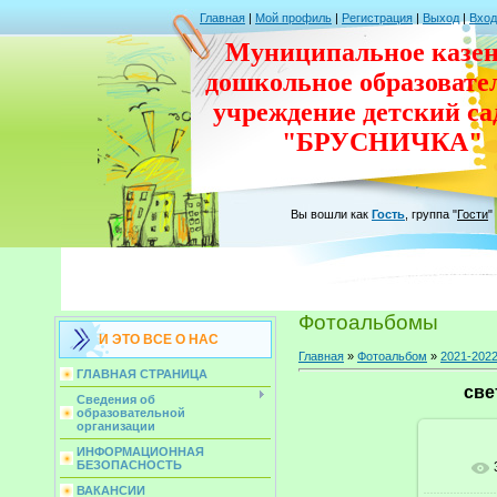
Главная
|
Мой профиль
|
Регистрация
|
Выход
|
Вход
Муниципальное казен
дошкольное
образовате
учреждение
детский с
"БРУСНИЧКА"
Вы вошли как
Гость
,
группа
"
Гости
"
Фотоальбомы
И ЭТО ВСЕ О НАС
Главная
»
Фотоальбом
»
2021-202
ГЛАВНАЯ СТРАНИЦА
све
Сведения об
образовательной
организации
ИНФОРМАЦИОННАЯ
БЕЗОПАСНОСТЬ
В ре
ВАКАНСИИ