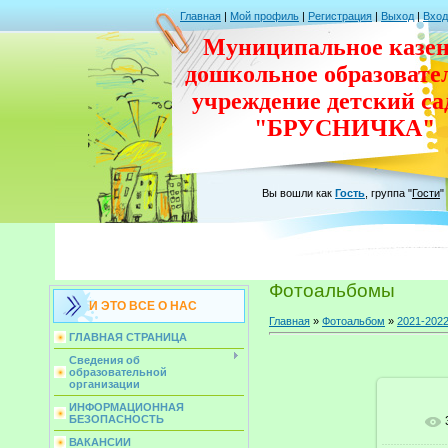
Главная
|
Мой профиль
|
Регистрация
|
Выход
|
Вход
Муниципальное казен
дошкольное
образовате
учреждение
детский с
"БРУСНИЧКА"
Вы вошли как
Гость
,
группа
"
Гости
"
Фотоальбомы
И ЭТО ВСЕ О НАС
Главная
»
Фотоальбом
»
2021-202
ГЛАВНАЯ СТРАНИЦА
Сведения об
образовательной
организации
ИНФОРМАЦИОННАЯ
БЕЗОПАСНОСТЬ
ВАКАНСИИ