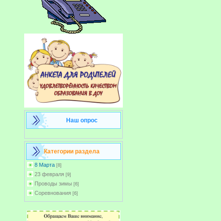
Наш опрос
Категории раздела
8 Марта
[8]
23 февраля
[9]
Проводы зимы
[6]
Соревнования
[6]