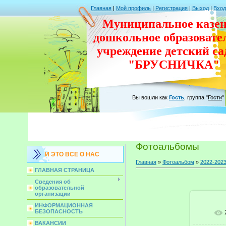
Главная
|
Мой профиль
|
Регистрация
|
Выход
|
Вход
Муниципальное казен
дошкольное
образовате
учреждение
детский с
"БРУСНИЧКА"
Вы вошли как
Гость
,
группа
"
Гости
"
Фотоальбомы
И ЭТО ВСЕ О НАС
Главная
»
Фотоальбом
»
2022-202
ГЛАВНАЯ СТРАНИЦА
Сведения об
образовательной
организации
ИНФОРМАЦИОННАЯ
БЕЗОПАСНОСТЬ
В ре
ВАКАНСИИ