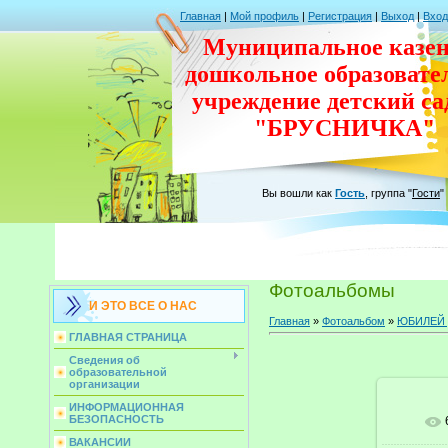
Главная
|
Мой профиль
|
Регистрация
|
Выход
|
Вход
Муниципальное казен
дошкольное
образовате
учреждение
детский с
"БРУСНИЧКА"
Вы вошли как
Гость
,
группа
"
Гости
"
Фотоальбомы
И ЭТО ВСЕ О НАС
Главная
»
Фотоальбом
»
ЮБИЛЕЙ д
ГЛАВНАЯ СТРАНИЦА
Сведения об
образовательной
организации
ИНФОРМАЦИОННАЯ
БЕЗОПАСНОСТЬ
ВАКАНСИИ