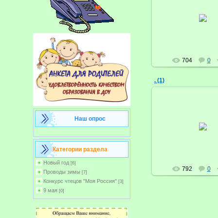
21.03.2017
Бруснич
704
0
. (1)
Наш опрос
21.03.2017
Бруснич
Категории раздела
Новый год
[6]
792
0
Проводы зимы
[7]
Конкурс чтецов "Моя Россия"
[3]
9 мая
[0]