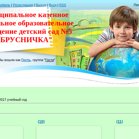
рофиль
|
Регистрация
|
Выход
|
Вход
|
RSS
Пят
ципальное казенное
льное
образовательное
дение
детский сад
№5
"БРУСНИЧКА"
Вы вошли как
Гость
,
группа
"
Гости
"
2017 учебный год
(10)
(11)