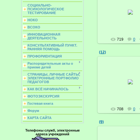
СОЦИАЛЬНО-
21.03.2017
ПСИХОЛОГИЧЕСКОЕ
ТЕСТИРОВАНИЕ
Бруснич
НОКО
ВСОКО
ИННОВАЦИОННАЯ
ДЕЯТЕЛЬНОСТЬ
719
0
КОНСУЛЬТАТИВНЫЙ ПУНКТ.
РАННЯЯ ПОМОЩЬ
(12)
ПРОФОРИЕНТАЦИЯ
Распорядительные акты о
приеме детей
СТРАНИЦЫ, ЛИЧНЫЕ САЙТЫ,
21.03.2017
ЭЛЕКТРОННЫЕ ПОРТФОЛИО
ПЕДАГОГОВ
Бруснич
КАК ВСЁ НАЧИНАЛОСЬ
ФОТОЭКСКУРСИЯ
Гостевая книга
708
0
Форум
КАРТА САЙТА
(9)
Телефоны служб, электронные
адреса учреждений