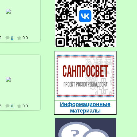
21.03.2017
Брусничка
2
0
0.0
21.03.2017
Брусничка
Информационные
5
0
0.0
материалы