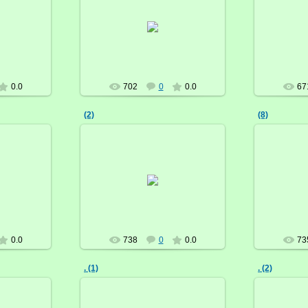
21.03.2017
ка
Брусничка
0.0
702
0
0.0
67
(2)
(8)
21.03.2017
ка
Брусничка
0.0
738
0
0.0
73
. (1)
. (2)