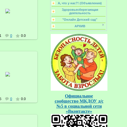
А, что у нас?! (Объявления)
21.03.2017
Здоровьесберегающая
деятельность
Брусничка
"Онлайн Детский сад"
АРХИВ
1
0
0.0
21.03.2017
Брусничка
Официальное
5
0
0.0
сообщество
МКДОУ д/с
№5
в социальной
сети
«Вконтакте»