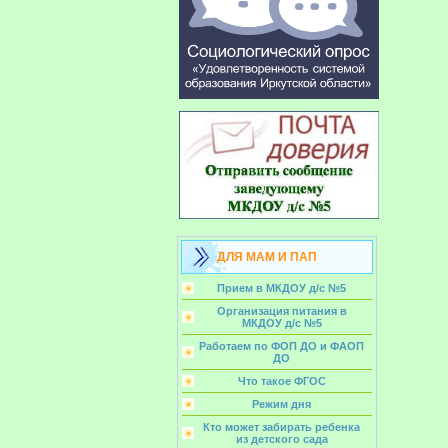
ДЛЯ МАМ И ПАП
Прием в МКДОУ д/с №5
Организация питания в
МКДОУ д/с №5
Работаем по ФОП ДО и ФАОП
ДО
Что такое ФГОС
Режим дня
Кто может забирать ребенка
из детского сада