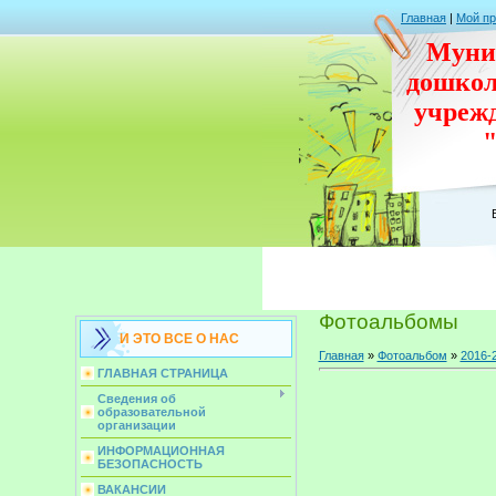
Главная
|
Мой п
Муни
дошко
учреж
Фотоальбомы
И ЭТО ВСЕ О НАС
Главная
»
Фотоальбом
»
2016-
ГЛАВНАЯ СТРАНИЦА
Сведения об
образовательной
организации
ИНФОРМАЦИОННАЯ
БЕЗОПАСНОСТЬ
ВАКАНСИИ