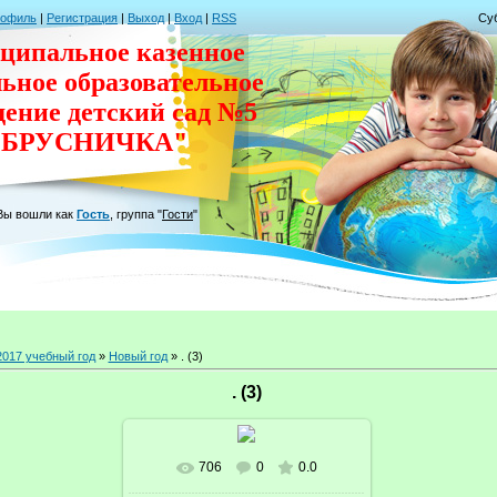
рофиль
|
Регистрация
|
Выход
|
Вход
|
RSS
Суб
ципальное казенное
льное
образовательное
дение
детский сад
№5
"БРУСНИЧКА"
Вы вошли как
Гость
,
группа
"
Гости
"
2017 учебный год
»
Новый год
» . (3)
. (3)
706
0
0.0