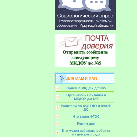
ДЛЯ МАМ И ПАП
Прием в МКДОУ д/с №5
Организация питания в
МКДОУ д/с №5
Работаем по ФОП ДО и ФАОП
ДО
Что такое ФГОС
Режим дня
Кто может забирать ребенка
из детского сада