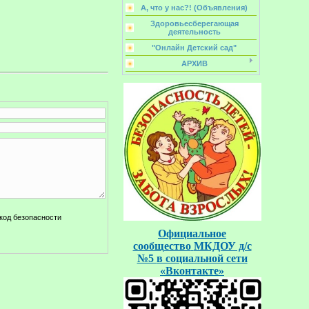
А, что у нас?! (Объявления)
Здоровьесберегающая
деятельность
"Онлайн Детский сад"
АРХИВ
Официальное
сообщество
МКДОУ д/с
№5
в социальной
сети
«Вконтакте»