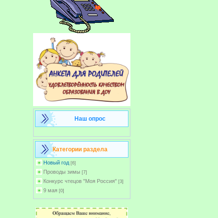
Наш опрос
Категории раздела
Новый год
[6]
Проводы зимы
[7]
Конкурс чтецов "Моя Россия"
[3]
9 мая
[0]