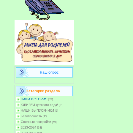
Наш опрос
Категории раздела
НАША ИСТОРИЯ
[28]
ЮБИЛЕЙ детского сада!
[21]
НАШИ ВЫПУСКНИКИ
[5]
Безопасность
[13]
Снежные постройки
[59]
2023-2024
[34]