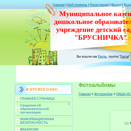
Главная
|
Мой профиль
|
Регистрация
|
Выход
|
Вход
Муниципальное казен
дошкольное
образовате
учреждение
детский с
"БРУСНИЧКА"
Вы вошли как
Гость
,
группа
"
Гости
"
Фотоальбомы
И ЭТО ВСЕ О НАС
Главная
»
Фотоальбом
»
НАША И
ГЛАВНАЯ СТРАНИЦА
Сведения об
образовательной
организации
ИНФОРМАЦИОННАЯ
БЕЗОПАСНОСТЬ
ВАКАНСИИ