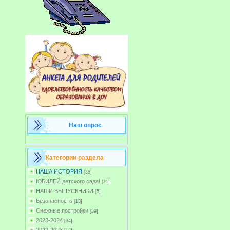
Наш опрос
Категории раздела
НАША ИСТОРИЯ
[28]
ЮБИЛЕЙ детского сада!
[21]
НАШИ ВЫПУСКНИКИ
[5]
Безопасность
[13]
Снежные постройки
[59]
2023-2024
[34]