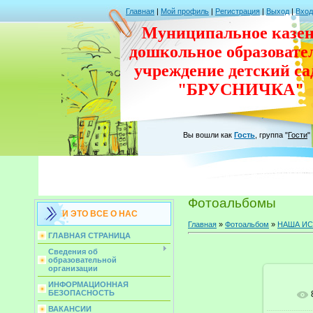
Главная
|
Мой профиль
|
Регистрация
|
Выход
|
Вход
Муниципальное казен
дошкольное
образовате
учреждение
детский с
"БРУСНИЧКА"
Вы вошли как
Гость
,
группа
"
Гости
"
Фотоальбомы
И ЭТО ВСЕ О НАС
Главная
»
Фотоальбом
»
НАША И
ГЛАВНАЯ СТРАНИЦА
Сведения об
образовательной
организации
ИНФОРМАЦИОННАЯ
БЕЗОПАСНОСТЬ
ВАКАНСИИ